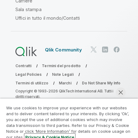
Carriere
Sala stampa
Uffici in tutto il mondo/Contatti
Qlik Community
Contratti
Termini del prodotto
Legal Policies
Note Legali
Termini di utilizzo
Marchi
Do Not Share My Info
Copyright © 1993-2026 QlikTech International AB. Tutti i
diritti riservati.
We use cookies to improve your experience with our websites
and to deliver content tailored to your interests. By clicking ‘Ok’,
Partecipa al programma Analytics
you accept the use of additional cookies which may involve
data transmission to third parties. Refer to our Privacy & Cookie
Modernization
Notice or click ‘More Information’ for details on cookie usage on
our sites.
Privacy & Cookie Notice