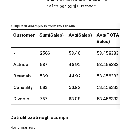
Sales
per ogni
Customer
.
Output di esempio in formato tabella
Customer
Sum(Sales)
Avg(Sales)
Avg(TOTAL
A
Sales)
S
-
2566
53.46
53.458333
5
Astrida
587
48.92
53.458333
43
Betacab
539
44.92
53.458333
4
Canutility
683
56.92
53.458333
5
Divadip
757
63.08
53.458333
6
Dati utilizzati negli esempi:
Monthnames: