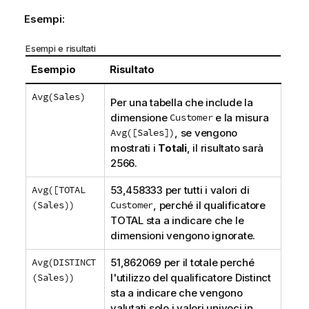
Esempi:
Esempi e risultati
Esempio
Risultato
Avg(Sales)
Per una tabella che include la
dimensione
Customer
e la misura
Avg([Sales])
, se vengono
mostrati i
Totali
, il risultato sarà
2566.
Avg([TOTAL
53,458333 per tutti i valori di
(Sales))
Customer
, perché il qualificatore
TOTAL
sta a indicare che le
dimensioni vengono ignorate.
Avg(DISTINCT
51,862069 per il totale perché
(Sales))
l'utilizzo del qualificatore
Distinct
sta a indicare che vengono
valutati solo i valori univoci in