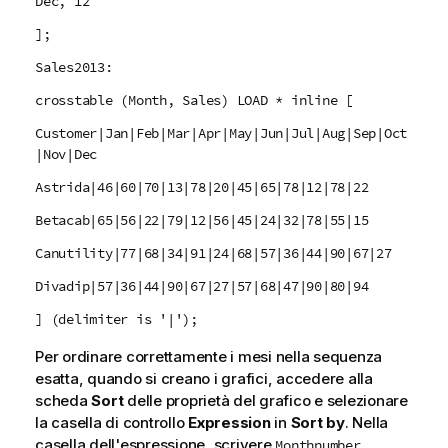
Dec, 12
];
Sales2013:
crosstable (Month, Sales) LOAD * inline [
Customer|Jan|Feb|Mar|Apr|May|Jun|Jul|Aug|Sep|Oct
|Nov|Dec
Astrida|46|60|70|13|78|20|45|65|78|12|78|22
Betacab|65|56|22|79|12|56|45|24|32|78|55|15
Canutility|77|68|34|91|24|68|57|36|44|90|67|27
Divadip|57|36|44|90|67|27|57|68|47|90|80|94
] (delimiter is '|');
Per ordinare correttamente i mesi nella sequenza
esatta, quando si creano i grafici, accedere alla
scheda
Sort
delle proprietà del grafico e selezionare
la casella di controllo
Expression
in
Sort by
. Nella
casella dell'espressione, scrivere
.
Monthnumber