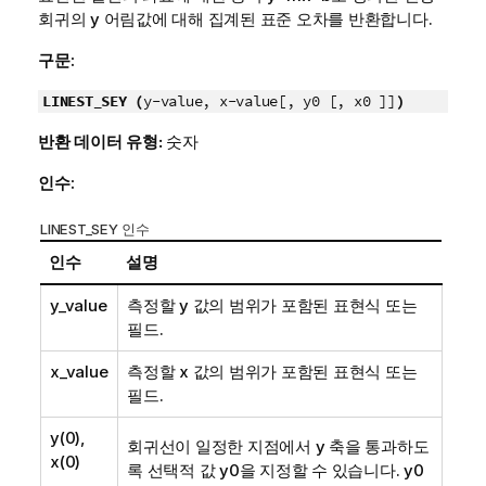
회귀의
y
어림값에 대해 집계된 표준 오차를 반환합니다.
구문:
LINEST_SEY (
y-value, x-value[, y0 [, x0 ]]
)
반환 데이터 유형:
숫자
인수:
LINEST_SEY 인수
인수
설명
y_value
측정할
y
값의 범위가 포함된 표현식 또는
필드.
x_value
측정할
x
값의 범위가 포함된 표현식 또는
필드.
y(0),
회귀선이 일정한 지점에서 y 축을 통과하도
x(0)
록 선택적 값
y0
을 지정할 수 있습니다.
y0