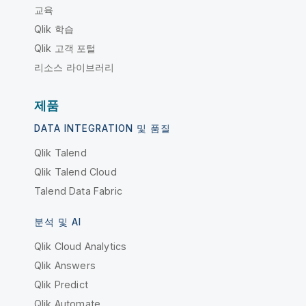
교육
Qlik 학습
Qlik 고객 포털
리소스 라이브러리
제품
DATA INTEGRATION 및 품질
Qlik Talend
Qlik Talend Cloud
Talend Data Fabric
분석 및 AI
Qlik Cloud Analytics
Qlik Answers
Qlik Predict
Qlik Automate