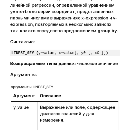
линейной регрессии, определенной уравнением
y=mx+b
для серии координат, представленных
парными числами в выражениях
x-expression
и
y-
expression
, повторяемых в нескольких записях
так, как это определено предложением
group by
.
Синтаксис:
LINEST_SEY (
y-value, x-value[, y0 [, x0 ]]
)
Возвращаемые типы данных:
числовое значение
Аргументы:
аргументы LINEST_SEY
Аргумент
Описание
y_value
Выражение или поле, содержащее
диапазон значений
y
для
измерения.