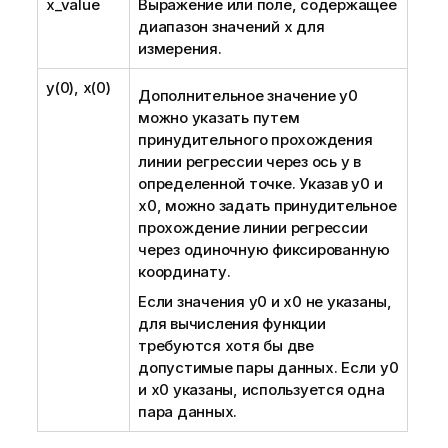
x_value
Выражение или поле, содержащее
диапазон значений
x
для
измерения.
y(0), x(0)
Дополнительное значение
y0
можно указать путем
принудительного прохождения
линии регрессии через ось y в
определенной точке. Указав
y0
и
x0
, можно задать принудительное
прохождение линии регрессии
через одиночную фиксированную
координату.
Если значения
y0
и
x0
не указаны,
для вычисления функции
требуются хотя бы две
допустимые пары данных. Если
y0
и
x0
указаны, используется одна
пара данных.