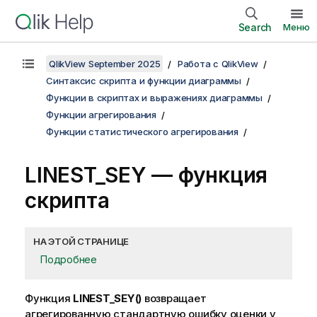
Search
Меню
QlikView September 2025
Работа с QlikView
Синтаксис скрипта и функции диаграммы
Функции в скриптах и выражениях диаграммы
Функции агрегирования
Функции статистического агрегирования
LINEST_SEY — функция
скрипта
НА ЭТОЙ СТРАНИЦЕ
Подробнее
Функция
LINEST_SEY()
возвращает
агрегированную стандартную ошибку оценки
y