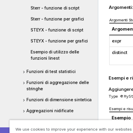
Argomenti
Sterr - funzione di script
Sterr - funzione per grafici
Argomenti S
Argomen
STEYX - funzione di script
expr
STEYX - funzione per grafici
Esempio di utilizzo delle
distinct
funzioni linest
Funzioni di test statistici
Esempi e ri
Funzioni di aggregazione delle
stringhe
Aggiungere 
e
Type
MyS
Funzioni di dimensione sintetica
Esempi e risul
Aggregazioni nidificate
Esempio
Aggr
We use cookies to improve your experience with our websites
Table1: