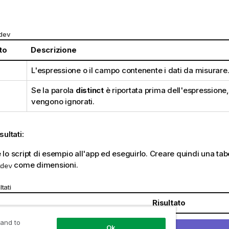
:
tdev
to
Descrizione
L'espressione o il campo contenente i dati da misurare
Se la parola
distinct
è riportata prima dell'espressione, t
vengono ignorati.
sultati:
lo script di esempio all'app ed eseguirlo. Creare quindi una tabe
come dimensioni.
tdev
tati
Risultato
 and to
I risultati del calcolo
Ok