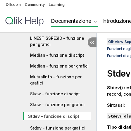
LINEST_SSREG - funzione per
Qlik.com
Community
Learning
grafici
Documentazione
Introduzion
LINEST_SSRESID - funzione di
script
LINEST_SSRESID - funzione
QlikView Se
per grafici
Funzioni negli
Median - funzione di script
Funzioni di a
Median - funzione per grafici
Stdev
MutualInfo - funzione per
grafici
Stdev()
rest
Skew - funzione di script
record, com
Skew - funzione per grafici
Sintassi:
Stdev(
[
dis
Stdev - funzione di script
Tipo di dati
Stdev - funzione per grafici