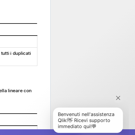
.
utti i duplicati
lla lineare con
Stdev()
sono: