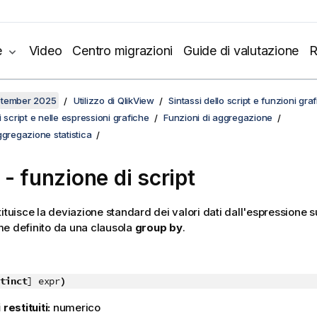
e
Video
Centro migrazioni
Guide di valutazione
R
ptember 2025
Utilizzo di QlikView
Sintassi dello script e funzioni gra
 script e nelle espressioni grafiche
Funzioni di aggregazione
ggregazione statistica
 - funzione di script
ituisce la deviazione standard dei valori dati dall'espressione s
e definito da una clausola
group by
.
tinct
] expr
)
 restituiti:
numerico