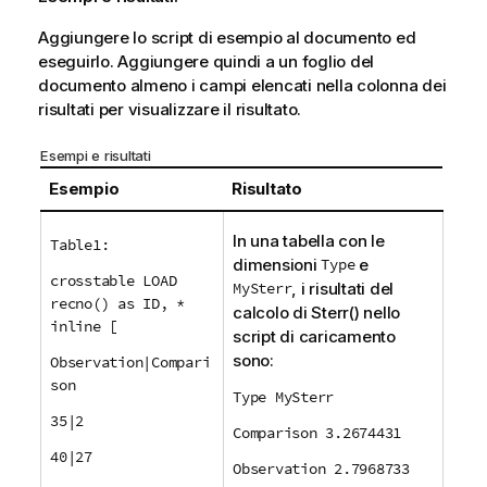
Aggiungere lo script di esempio al documento ed
eseguirlo. Aggiungere quindi a un foglio del
documento almeno i campi elencati nella colonna dei
risultati per visualizzare il risultato.
Esempi e risultati
Esempio
Risultato
In una tabella con le
Table1:
dimensioni
Type
e
crosstable LOAD
MySterr
, i risultati del
recno() as ID, *
calcolo di
Sterr()
nello
inline [
script di caricamento
sono:
Observation|Compari
son
Type MySterr
35|2
Comparison 3.2674431
40|27
Observation 2.7968733