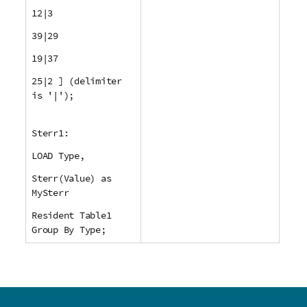
12|3
39|29
19|37
25|2 ] (delimiter
is '|');
Sterr1:
LOAD Type,
Sterr(Value) as
MySterr
Resident Table1
Group By Type;