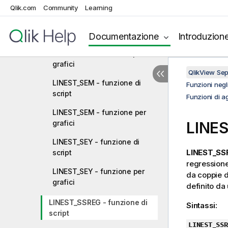
grafici
Qlik.com
Community
Learning
LINEST_SEB - funzione di
script
Documentazione
Introduzion
LINEST_SEB - funzione per
grafici
QlikView Se
LINEST_SEM - funzione di
Funzioni negli
script
Funzioni di a
LINEST_SEM - funzione per
grafici
LINES
LINEST_SEY - funzione di
LINEST_SS
script
regressione
LINEST_SEY - funzione per
da coppie d
grafici
definito da
LINEST_SSREG - funzione di
Sintassi:
script
LINEST_SSR