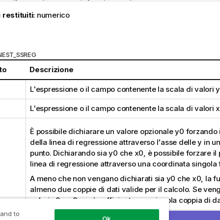
 restituiti:
numerico
:
INEST_SSREG
to
Descrizione
L'espressione o il campo contenente la scala di valori
y
L'espressione o il campo contenente la scala di valori
x
È possibile dichiarare un valore opzionale
y0
forzando 
della linea di regressione attraverso l'asse delle y in 
punto. Dichiarando sia
y0
che
x0
, è possibile forzare i
linea di regressione attraverso una coordinata singola 
A meno che non vengano dichiarati sia
y0
che
x0
, la 
almeno due coppie di dati valide per il calcolo. Se veng
valori
y0
e
x0
, sarà sufficiente una singola coppia di da
 and to
Ok