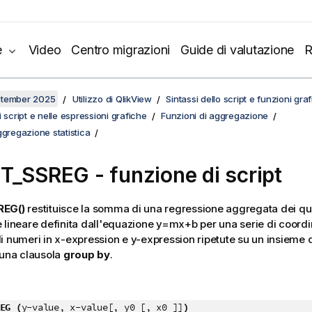
e
Video
Centro migrazioni
Guide di valutazione
R
ptember 2025
Utilizzo di QlikView
Sintassi dello script e funzioni gra
 script e nelle espressioni grafiche
Funzioni di aggregazione
ggregazione statistica
T_SSREG - funzione di script
REG()
restituisce la somma di una regressione aggregata dei qu
 lineare definita dall'equazione
y=mx+b
per una serie di coord
i numeri in
x-expression
e
y-expression
ripetute su un insieme 
 una clausola
group by
.
EG (
y-value, x-value[, y0 [, x0 ]]
)