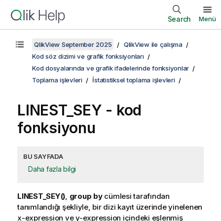
Search
Menü
QlikView September 2025
QlikView ile çalışma
Kod söz dizimi ve grafik fonksiyonları
Kod dosyalarında ve grafik ifadelerinde fonksiyonlar
Toplama işlevleri
İstatistiksel toplama işlevleri
LINEST_SEY - kod
fonksiyonu
BU SAYFADA
Daha fazla bilgi
LINEST_SEY()
,
group by
cümlesi tarafından
tanımlandığı şekliyle, bir dizi kayıt üzerinde yinelenen
x-expression
ve
y-expression
içindeki eşlenmiş