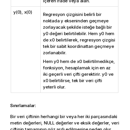
içeren ifade veya alan.
y(0), x(0)
Regresyon çizgisini belirli bir
noktada y ekseninden geçmeye
zorlayacak şekilde isteğe bağlı bir
y0
değeri belirtilebilir. Hem
y0
hem
de
x0
belirtilerek, regresyon çizgisi
tek bir sabit koordinattan geçmeye
zorlanabilir.
Hem
y0
hem de
x0
belirtilmedikçe,
fonksiyon, hesaplamak için en az
iki geçerli veri çifti gerektirir.
y0
ve
x0
belirtilirse, tek bir veri çifti
yeterli olur.
Sınırlamalar:
Bir veri çiftinin herhangi bir veya her iki parçasındaki
metin değerleri,
NULL
değerler ve eksik değerler, veri
çiftinin tamamının göz ardı edilmesine neden olur.