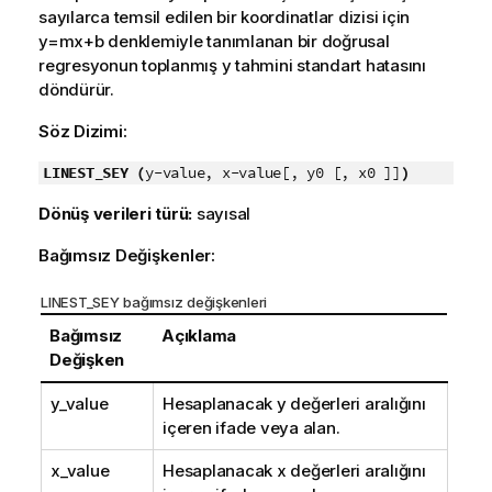
sayılarca temsil edilen bir koordinatlar dizisi için
y=mx+b
denklemiyle tanımlanan bir doğrusal
regresyonun toplanmış
y
tahmini standart hatasını
döndürür.
Söz Dizimi:
LINEST_SEY (
y-value, x-value[, y0 [, x0 ]]
)
Dönüş verileri türü:
sayısal
Bağımsız Değişkenler:
LINEST_SEY bağımsız değişkenleri
Bağımsız
Açıklama
Değişken
y_value
Hesaplanacak
y
değerleri aralığını
içeren ifade veya alan.
x_value
Hesaplanacak
x
değerleri aralığını