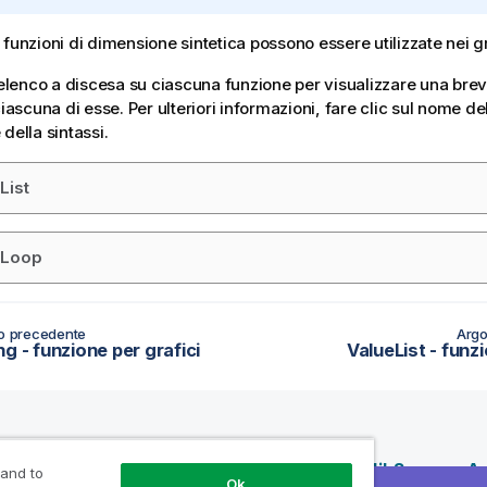
 funzioni di dimensione sintetica possono essere utilizzate nei gr
l'elenco a discesa su ciascuna funzione per visualizzare una brev
ciascuna di esse. Per ulteriori informazioni, fare clic sul nome de
della sintassi.
List
eLoop
o precedente
Argo
g - funzione per grafici
ValueList - funzi
isorse
Prodotti
Perché Qlik?
A 
 and to
Ok