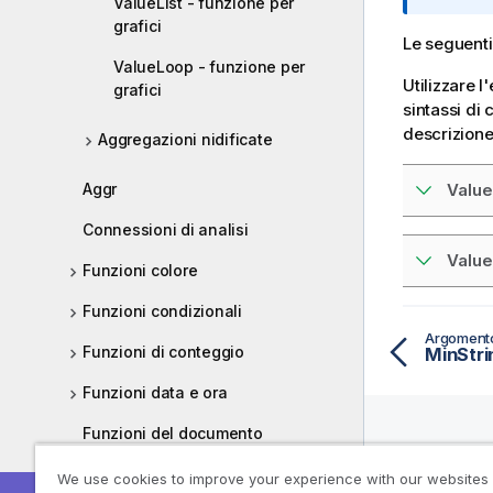
ValueList - funzione per
o
grafici
t
Le seguenti
a
ValueLoop - funzione per
i
Utilizzare 
grafici
n
sintassi di 
f
descrizione 
Aggregazioni nidificate
o
r
Aggr
Value
m
a
Connessioni di analisi
t
Valu
Funzioni colore
i
c
Funzioni condizionali
a
Argoment
Funzioni di conteggio
MinStrin
Funzioni data e ora
Funzioni del documento
Funzioni esponenziali e
Aiuto-R
We use cookies to improve your experience with our websites