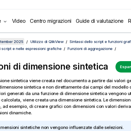
e
Video
Centro migrazioni
Guide di valutazione
R
ptember 2025
Utilizzo di QlikView
Sintassi dello script e funzioni gra
 script e nelle espressioni grafiche
Funzioni di aggregazione
oni di dimensione sintetica
Espan
one sintetica viene creata nel documento a partire dai valori ge
 dimensione sintetica e non direttamente dai campi del modello 
alori generati da una funzione di dimensione sintetica vengono ut
calcolata, viene creata una dimensione sintetica. Le dimensioni
 ad esempio, di creare grafici con dimensioni con valori derivant
ioni dinamiche.
imensioni sintetiche non vengono influenzate dalle selezioni.