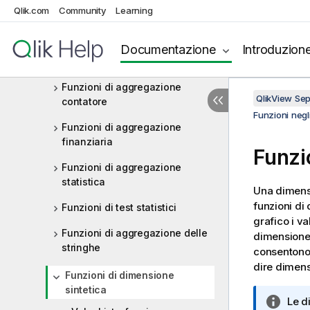
espressioni grafiche
Qlik.com
Community
Learning
Funzioni di aggregazione
Funzioni di aggregazione di
Documentazione
Introduzion
base
Funzioni di aggregazione
QlikView Se
contatore
Funzioni negli
Funzioni di aggregazione
finanziaria
Funzi
Funzioni di aggregazione
statistica
Una dimensi
funzioni di
Funzioni di test statistici
grafico i v
Funzioni di aggregazione delle
dimensione 
stringhe
consentono,
dire dimens
Funzioni di dimensione
sintetica
N
Le d