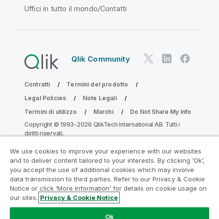
Uffici in tutto il mondo/Contatti
Qlik Community
Contratti
Termini del prodotto
Legal Policies
Note Legali
Termini di utilizzo
Marchi
Do Not Share My Info
Copyright © 1993-2026 QlikTech International AB. Tutti i
diritti riservati.
We use cookies to improve your experience with our websites
and to deliver content tailored to your interests. By clicking ‘Ok’,
Partecipa al programma Analytics
you accept the use of additional cookies which may involve
data transmission to third parties. Refer to our Privacy & Cookie
Modernization
Notice or click ‘More Information’ for details on cookie usage on
our sites.
Privacy & Cookie Notice
Modernizza senza compromettere le tue preziose app
QlikView con il programma Analytics Modernization.
Fare
Ok