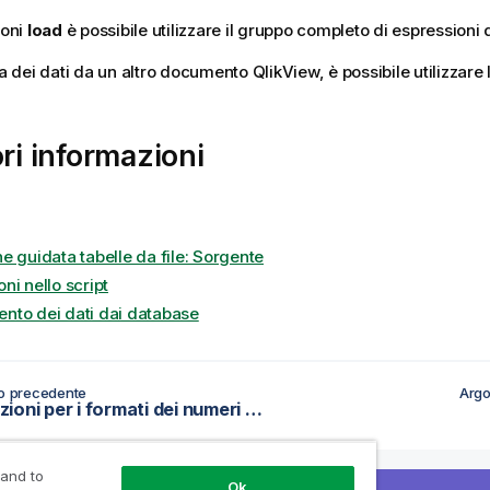
ioni
load
è possibile utilizzare il gruppo completo di espressioni d
ra dei dati da un altro documento QlikView, è possibile utilizzare 
ori informazioni
e guidata tabelle da file: Sorgente
ni nello script
nto dei dati dai database
o precedente
Argo
Convenzioni per i formati dei numeri e dell'ora
 and to
Ok