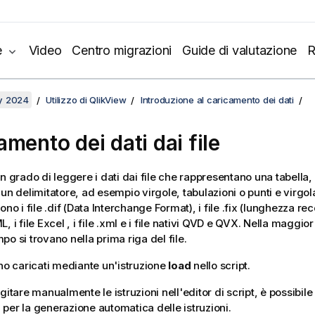
e
Video
Centro migrazioni
Guide di valutazione
R
y 2024
Utilizzo di QlikView
Introduzione al caricamento dei dati
mento dei dati dai file
n grado di leggere i dati dai file che rappresentano una tabella,
un delimitatore, ad esempio virgole, tabulazioni o punti e virgola
ono i file .dif (Data Interchange Format), i file .fix (lunghezza rec
, i file Excel , i file .xml e i file nativi QVD e QVX. Nella maggior
o si trovano nella prima riga del file.
ono caricati mediante un'istruzione
load
nello script.
gitare manualmente le istruzioni nell'editor di script, è possibile 
ri per la generazione automatica delle istruzioni.