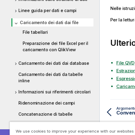
Nelle istruz
Linee guida per dati e campi
Per la lettu
Caricamento dei dati dai file
File tabellari
Ulteri
Preparazione dei file Excel per il
caricamento con QlikView
File QVD
Caricamento dei dati dai database
Estrazion
Caricamento dei dati da tabelle
Espressio
inline
Caricame
Informazioni sui riferimenti circolari
Ridenominazione dei campi
Argoment
Concatenazione di tabelle
Caricamento di dati da una tabella
We use cookies to improve your experience with our websites
caricata in precedenza