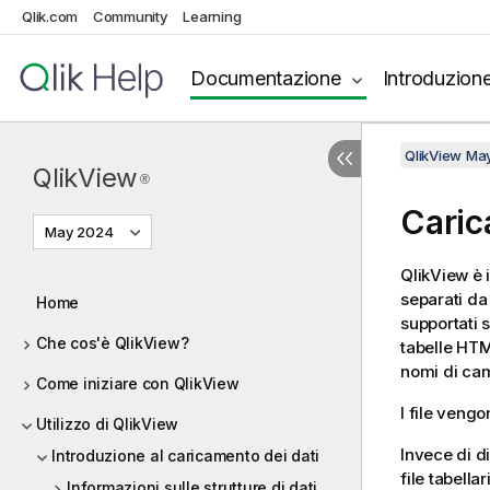
Qlik.com
Community
Learning
Documentazione
Introduzion
QlikView Ma
QlikView
®
Carica
May 2024
QlikView è i
separati da 
Home
supportati s
Che cos'è QlikView?
tabelle HTML
nomi di camp
Come iniziare con QlikView
I file veng
Utilizzo di QlikView
Invece di di
Introduzione al caricamento dei dati
file tabella
Informazioni sulle strutture di dati