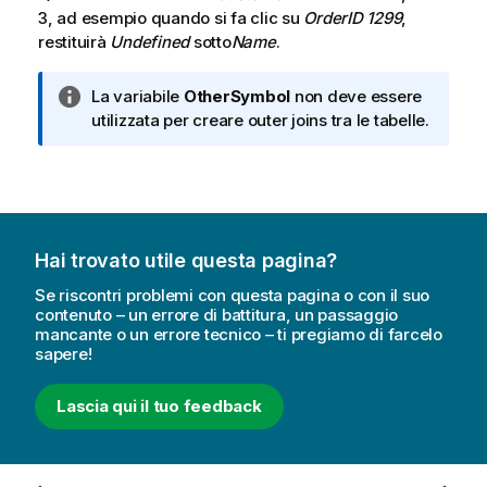
3
, ad esempio quando si fa clic su
OrderID 1299
,
restituirà
Undefined
sotto
Name
.
N
La variabile
OtherSymbol
non deve essere
o
utilizzata per creare
outer joins
tra le tabelle.
t
a
i
n
f
Hai trovato utile questa pagina?
o
r
Se riscontri problemi con questa pagina o con il suo
m
contenuto – un errore di battitura, un passaggio
mancante o un errore tecnico – ti pregiamo di farcelo
a
sapere!
t
i
Lascia qui il tuo feedback
c
a