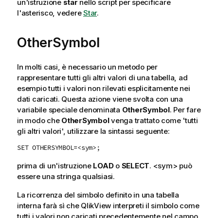
un'istruzione
star
nello script per specificare
l'asterisco, vedere
Star
.
OtherSymbol
In molti casi, è necessario un metodo per
rappresentare tutti gli altri valori di una tabella, ad
esempio tutti i valori non rilevati esplicitamente nei
dati caricati. Questa azione viene svolta con una
variabile speciale denominata
OtherSymbol
. Per fare
in modo che
OtherSymbol
venga trattato come 'tutti
gli altri valori', utilizzare la sintassi seguente:
SET OTHERSYMBOL=<sym>;
prima di un'istruzione
LOAD
o
SELECT
.
<sym>
può
essere una stringa qualsiasi.
La ricorrenza del simbolo definito in una tabella
interna farà sì che
QlikView
interpreti il simbolo come
tutti i valori non caricati precedentemente nel campo