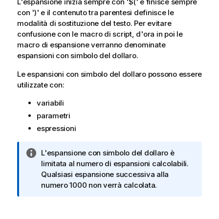
L'espansione inizia sempre con '
$(
' e finisce sempre
con '
)
' e il contenuto tra parentesi definisce le
modalità di sostituzione del testo. Per evitare
confusione con le macro di script, d'ora in poi le
macro di espansione verranno denominate
espansioni con simbolo del dollaro.
Le espansioni con simbolo del dollaro possono essere
utilizzate con:
variabili
parametri
espressioni
N
L'espansione con simbolo del dollaro è
o
limitata al numero di espansioni calcolabili.
t
Qualsiasi espansione successiva alla
a
numero 1000 non verrà calcolata.
i
n
f