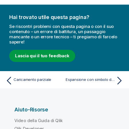
o
r
Hai trovato utile questa pagina?
m
a
Se riscontri problemi con questa pagina o con il suo
t
contenuto – un errore di battitura, un passaggio
mancante o un errore tecnico – ti pregiamo di farcelo
i
sapere!
c
a
Lascia qui il tuo feedback
Caricamento parziale
Espansione con simbolo del dollaro con una variabile
Aiuto-Risorse
Video della Guida di Qlik
Qlik Developer