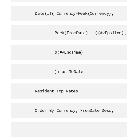
	Date(If( Currency=Peek(Currency),
		Peek(FromDate) - $(#vEpsilon),
		$(#vEndTime)
		)) as ToDate
	Resident Tmp_Rates
	Order By Currency, FromDate Desc;