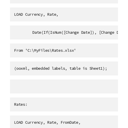
LOAD Currency, Rate,
	Date(If(IsNum([Change Date]), [Change Date
From 'C:\MyFiles\Rates.xlsx' 
(ooxml, embedded labels, table is Sheet1);
Rates:
LOAD Currency, Rate, FromDate,