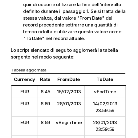
quindi occorre utilizzare la fine dell'intervallo
definito durante il passaggio 1. Se si tratta della
stessa valuta, dal valore "
From Date
" del
record precedente sottrarre una quantità di
tempo ridotta e utilizzare questo valore come
"
To Date
" nel record attuale.
Lo script elencato di seguito aggiornerà la tabella
sorgente nel modo seguente:
Tabella aggiornata
Currency
Rate
FromDate
ToDate
EUR
8.45
15/02/2013
vEndTime
EUR
8.69
28/01/2013
14/02/2013
23:59:59
EUR
8.59
vBeginTime
28/01/2013
23:59:59