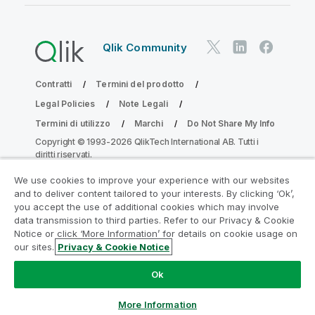
Qlik Community
Contratti
Termini del prodotto
Legal Policies
Note Legali
Termini di utilizzo
Marchi
Do Not Share My Info
Copyright © 1993-2026 QlikTech International AB. Tutti i
diritti riservati.
We use cookies to improve your experience with our websites
and to deliver content tailored to your interests. By clicking ‘Ok’,
Partecipa al programma Analytics
you accept the use of additional cookies which may involve
data transmission to third parties. Refer to our Privacy & Cookie
Modernization
Notice or click ‘More Information’ for details on cookie usage on
our sites.
Privacy & Cookie Notice
Modernizza senza compromettere le tue preziose app
QlikView con il programma Analytics Modernization.
Fare
Ok
clic qui
per maggiori informazioni o per contattarci:
ampquestions@qlik.com
More Information