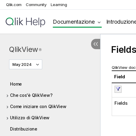
Qlik.com
Community
Learning
Documentazione
Introduzion
Field
QlikView
®
May 2024
QlikView doc
Field
Home
Che cos'è QlikView?
Fields
Come iniziare con QlikView
Utilizzo di QlikView
Distribuzione