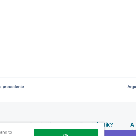
o precedente
Argo
isorse
Prodotti
Perché Qlik?
A 
Ql
 and to
INTEGRAZIONE E
Ok