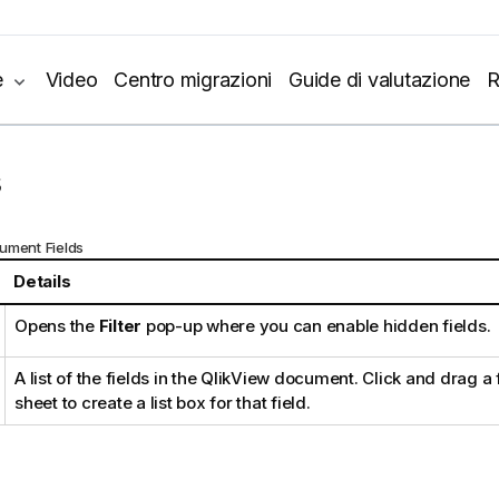
e
Video
Centro migrazioni
Guide di valutazione
R
s
ument Fields
Details
Opens the
Filter
pop-up where you can enable hidden fields.
A list of the fields in the QlikView document. Click and drag a 
sheet to create a list box for that field.