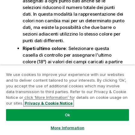
assegnati a ogni punto dati anche se le
selezioni riducono il numero totale dei punti
dati. In questa modalità la rappresentazione dei
colori non cambia mai per un determinato punto
dati, ma esiste la possibilità che due barre o
sezioni adiacenti utilizzino lo stesso colore per
punti dati differenti.
Ripeti ultimo colore
: Selezionare questa
casella di controllo per assegnare l'ultimo
colore (18°) ai valori dei campi caricati a partire
dal numero 18. Se non si seleziona questa
casella di controllo, al 19° valore (secondo
We use cookies to improve your experience with our websites
and to deliver content tailored to your interests. By clicking ‘Ok’,
l'ordine di caricamento originale) viene
Partecipa al programma Analytics
you accept the use of additional cookies which may involve
assegnato il primo colore, al 20° valore il
data transmission to third parties. Refer to our Privacy & Cookie
Modernization
secondo colore e così via.
Notice or click ‘More Information’ for details on cookie usage on
our sites.
Privacy & Cookie Notice
Modernizza senza compromettere le tue preziose app
Livelli visibili
QlikView con il programma Analytics Modernization.
Fare
Ok
clic qui
per maggiori informazioni o per contattarci:
Un grafico a blocchi è in grado di visualizzare un
ampquestions@qlik.com
More Information
massimo di tre livelli di blocchi, equivalenti alle tre