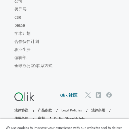
公司
领导层
CSR
DEI&B
学术计划
合作伙伴计划
职业生涯
编辑部
全球办公室/联系方式
Qlik 社区
法律协议
产品条款
Legal Policies
法律条规
使用条款
商标
Do Not Share My Info
版权所有 © 1993-2026 QlikTech International AB。保留所有权利。
We use cookies to improve your experience with our websites and to deliver