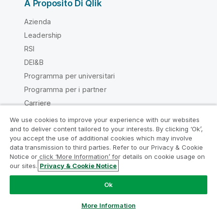
A Proposito Di Qlik
Azienda
Leadership
RSI
DEI&B
Programma per universitari
Programma per i partner
Carriere
Sala stampa
We use cookies to improve your experience with our websites
and to deliver content tailored to your interests. By clicking ‘Ok’,
Uffici in tutto il mondo/Contatti
Partecipa al programma Analytics
you accept the use of additional cookies which may involve
data transmission to third parties. Refer to our Privacy & Cookie
Modernization
Notice or click ‘More Information’ for details on cookie usage on
our sites.
Privacy & Cookie Notice
Modernizza senza compromettere le tue preziose app
Qlik Community
QlikView con il programma Analytics Modernization.
Fare
Ok
clic qui
per maggiori informazioni o per contattarci:
ampquestions@qlik.com
More Information
Contratti
Termini del prodotto