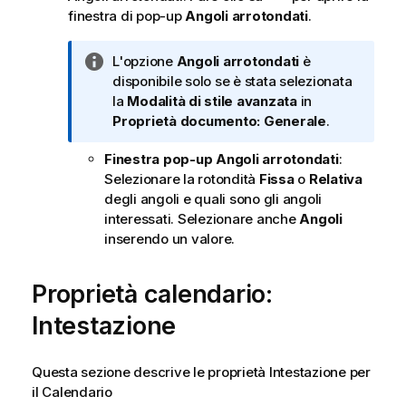
finestra di pop-up
Angoli arrotondati
.
N
L'opzione
Angoli arrotondati
è
o
disponibile solo se è stata selezionata
t
la
Modalità di stile
avanzata
in
a
Proprietà documento: Generale
.
i
Finestra pop-up Angoli arrotondati
:
n
Selezionare la rotondità
Fissa
o
Relativa
f
degli angoli e quali sono gli angoli
o
interessati. Selezionare anche
Angoli
r
inserendo un valore.
m
a
t
Proprietà calendario:
i
Intestazione
c
a
Questa sezione descrive le proprietà Intestazione per
il Calendario