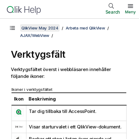
Search
Meny
QlikView May 2024
Arbeta med QlikView
AJAX/WebView
Verktygsfält
Verktygsfältet överst i webbläsaren innehåller
följande ikoner:
Ikoner i verktygsfältet
Ikon
Beskrivning
Tar dig tillbaka till AccessPoint.
Visar starturvalet i ett QlikView-dokument.
Backar ett steg i listan över gjorda val.