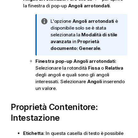
la finestra di pop-up
Angoli arrotondati
.
N
L'opzione
Angoli arrotondati
è
o
disponibile solo se è stata
t
selezionata la
Modalità di stile
a
avanzata
in
Proprietà
i
documento: Generale
.
n
Finestra pop-up Angoli arrotondati
:
f
Selezionare la rotondità
Fissa
o
Relativa
o
degli angoli e quali sono gli angoli
r
interessati. Selezionare
Angoli
inserendo
m
un valore.
a
t
i
Proprietà Contenitore:
c
Intestazione
a
Etichetta
: In questa casella di testo è possibile