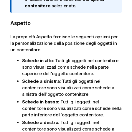
t
contenitore
selezionato.
a
i
Aspetto
n
f
La proprietà Aspetto fornisce le seguenti opzioni per
o
la personalizzazione della posizione degli oggetti in
r
un contenitore:
m
a
Schede in alto
: Tutti gli oggetti nel contenitore
t
sono visualizzati come schede nella parte
i
superiore dell'oggetto contenitore.
c
Schede a sinistra
: Tutti gli oggetti nel
a
contenitore sono visualizzati come schede a
sinistra dell'oggetto contenitore.
Schede in basso
: Tutti gli oggetti nel
contenitore sono visualizzati come schede nella
parte inferiore dell'oggetto contenitore.
Schede a destra
: Tutti gli oggetti nel
contenitore sono visualizzati come schede a