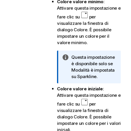
Colore valore minimo
:
Attivare questa impostazione e
fare clic su
per
visualizzare la finestra di
dialogo Colore. È possibile
impostare un colore per il
valore minimo.
N
Questa impostazione
o
è disponibile solo se
t
Modalità è impostata
a
su Sparkline.
i
Colore valore iniziale
:
n
Attivare questa impostazione e
f
o
fare clic su
per
r
visualizzare la finestra di
m
dialogo Colore. È possibile
a
impostare un colore per i valori
t
iniziali.