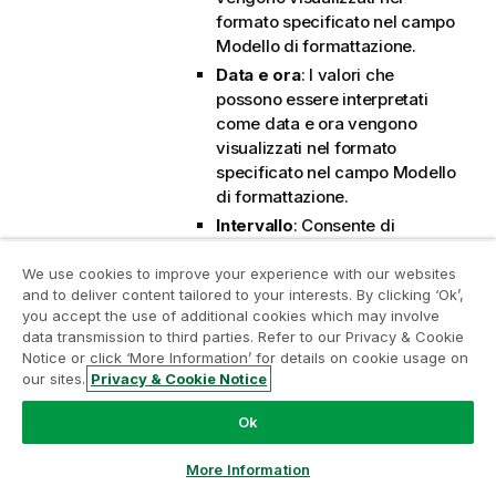
formato specificato nel campo
Modello di formattazione
.
Data e ora
: I valori che
possono essere interpretati
come data e ora vengono
visualizzati nel formato
specificato nel campo
Modello
di formattazione
.
Intervallo
: Consente di
visualizzare le ore in
incrementi di tempo
We use cookies to improve your experience with our websites
and to deliver content tailored to your interests. By clicking ‘Ok’,
sequenziali (ad esempio il
Partecipa al programma Analytics
you accept the use of additional cookies which may involve
formato = mm mostra il valore
data transmission to third parties. Refer to our Privacy & Cookie
Modernization
come numero di minuti
Notice or click ‘More Information’ for details on cookie usage on
trascorsi dall'inizio del
our sites.
Privacy & Cookie Notice
Modernizza senza compromettere le tue preziose app
calendario (1899:12:30:24:00).
QlikView con il programma Analytics Modernization.
Fare
Ok
Modello di formattazione
: Il
clic qui
per maggiori informazioni o per contattarci:
codice di formattazione che
ampquestions@qlik.com
More Information
specifica nel dettaglio il