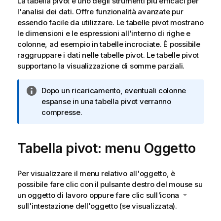
La tabella pivot è uno degli strumenti più efficaci per
l'analisi dei dati. Offre funzionalità avanzate pur
essendo facile da utilizzare. Le tabelle pivot mostrano
le dimensioni e le espressioni all'interno di righe e
colonne, ad esempio in tabelle incrociate. È possibile
raggruppare i dati nelle tabelle pivot. Le tabelle pivot
supportano la visualizzazione di somme parziali.
N
Dopo un ricaricamento, eventuali colonne
o
espanse in una tabella pivot verranno
t
compresse.
a
i
Tabella pivot: menu Oggetto
n
f
o
Per visualizzare il menu relativo all'oggetto, è
r
possibile fare clic con il pulsante destro del mouse su
m
un oggetto di lavoro oppure fare clic sull'icona
a
sull'intestazione dell'oggetto (se visualizzata).
t
i