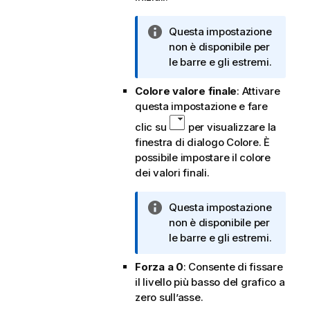
i
c
N
Questa impostazione
a
o
non è disponibile per
t
le barre e gli estremi.
a
Colore valore finale
: Attivare
i
questa impostazione e fare
n
f
clic su
per visualizzare la
o
finestra di dialogo Colore. È
r
possibile impostare il colore
m
dei valori finali.
a
t
N
Questa impostazione
i
o
non è disponibile per
c
t
le barre e gli estremi.
a
a
Forza a 0
: Consente di fissare
i
il livello più basso del grafico a
n
zero sull’asse.
f