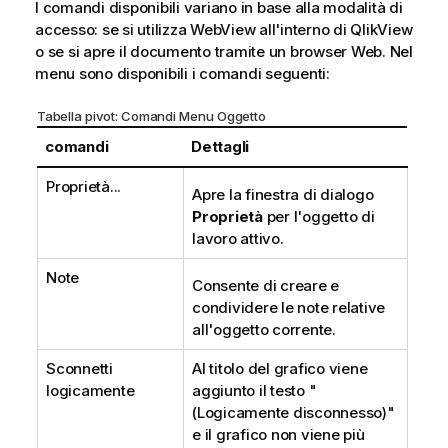
I comandi disponibili variano in base alla modalità di
c
accesso: se si utilizza WebView all'interno di QlikView
a
o se si apre il documento tramite un browser Web. Nel
menu sono disponibili i comandi seguenti:
Tabella pivot: Comandi Menu Oggetto
comandi
Dettagli
Proprietà...
Apre la finestra di dialogo
Proprietà
per l'oggetto di
lavoro attivo.
Note
Consente di creare e
condividere le note relative
all'oggetto corrente.
Sconnetti
Al titolo del grafico viene
logicamente
aggiunto il testo "
(Logicamente disconnesso)"
e il grafico non viene più