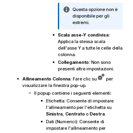
o
r
N
Questa opzione non è
m
o
disponibile per gli
a
t
estremi.
t
a
i
Scala asse-Y condivisa
:
i
c
Applica la stessa scala
n
a
dell'asse Y a tutte le celle della
f
colonna.
o
r
Collegamento
: Non sono
m
presenti altre impostazioni.
a
Allineamento Colonna
: Fare clic su
per
t
visualizzare la finestra pop-up.
i
Il popup contiene i seguenti elementi:
c
Etichetta: Consente di impostare
a
l'allineamento per l'etichetta su
Sinistra
,
Centrato
o
Destra
.
Dati (Numerici): Consente di
impostare l'allineamento per