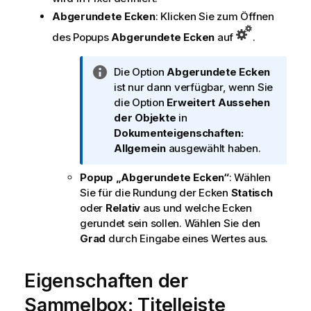
Abgerundete Ecken
: Klicken Sie zum Öffnen
des Popups
Abgerundete Ecken
auf
.
I
Die Option
Abgerundete Ecken
n
ist nur dann verfügbar, wenn Sie
f
die Option
Erweitert
Aussehen
o
der Objekte
in
r
Dokumenteigenschaften:
m
Allgemein
ausgewählt haben.
a
Popup „Abgerundete Ecken“
: Wählen
t
Sie für die Rundung der Ecken
Statisch
i
oder
Relativ
aus und welche Ecken
o
gerundet sein sollen. Wählen Sie den
n
Grad
durch Eingabe eines Wertes aus.
s
h
i
Eigenschaften der
n
Sammelbox: Titelleiste
w