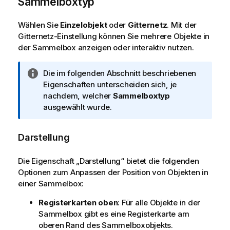
Sammelboxtyp
Wählen Sie
Einzelobjekt
oder
Gitternetz
. Mit der
Gitternetz-Einstellung können Sie mehrere Objekte in
der Sammelbox anzeigen oder interaktiv nutzen.
I
Die im folgenden Abschnitt beschriebenen
n
Eigenschaften unterscheiden sich, je
f
nachdem, welcher
Sammelboxtyp
o
ausgewählt wurde.
r
m
Darstellung
a
t
Die Eigenschaft „Darstellung“ bietet die folgenden
i
Optionen zum Anpassen der Position von Objekten in
o
einer Sammelbox:
n
s
Registerkarten oben
: Für alle Objekte in der
h
Sammelbox gibt es eine Registerkarte am
i
oberen Rand des Sammelboxobjekts.