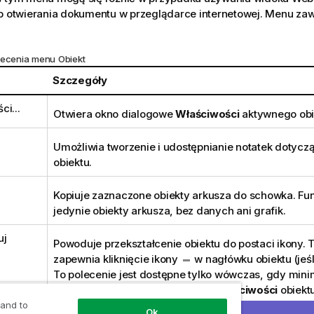
ub otwierania dokumentu w przeglądarce internetowej. Menu zaw
lecenia menu Obiekt
Szczegóły
ci...
Otwiera okno dialogowe
Właściwości
aktywnego obi
Umożliwia tworzenie i udostępnianie notatek dotyc
obiektu.
Kopiuje zaznaczone obiekty arkusza do schowka. Fun
jedynie obiekty arkusza, bez danych ani grafik.
uj
Powoduje przekształcenie obiektu do postaci ikony. 
zapewnia kliknięcie ikony
w nagłówku obiektu (jeśl
To polecenie jest dostępne tylko wówczas, gdy mini
dozwolone w oknie dialogowym
Właściwości
obiektu
Nagłówek
.
 and to
Ok