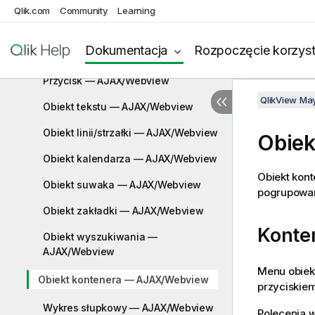
Qlik.com
Community
Learning
AJAX/Webview
Pole bieżących selekcji —
Dokumentacja
Rozpoczęcie korzyst
AJAX/Webview
Przycisk — AJAX/Webview
QlikView Ma
Obiekt tekstu — AJAX/Webview
Obiekt linii/strzałki — AJAX/Webview
Obie
Obiekt kalendarza — AJAX/Webview
Obiekt kont
Obiekt suwaka — AJAX/Webview
pogrupowane
Obiekt zakładki — AJAX/Webview
Konte
Obiekt wyszukiwania —
AJAX/Webview
Menu obiek
Obiekt kontenera — AJAX/Webview
przyciskiem
Wykres słupkowy — AJAX/Webview
Polecenia 