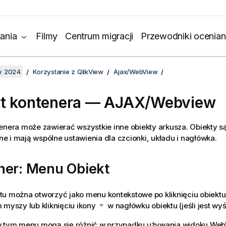
ania
Filmy
Centrum migracji
Przewodniki ocenian
y 2024
Korzystanie z QlikView
Ajax/WebView
kt kontenera — AJAX/Webview
enera może zawierać wszystkie inne obiekty arkusza. Obiekty s
 i mają wspólne ustawienia dla czcionki, układu i nagłówka.
ner: Menu Obiekt
tu można otworzyć jako menu kontekstowe po kliknięciu obiekt
 myszy lub kliknięciu ikony
w nagłówku obiektu (jeśli jest wyś
w tym menu mogą się różnić w przypadku używania widoku WebVi