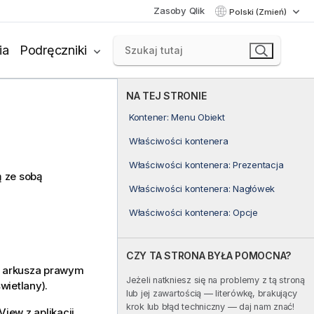
Zasoby Qlik
Polski (Zmień)
ia
Podręczniki
NA TEJ STRONIE
Kontener: Menu Obiekt
Właściwości kontenera
Właściwości kontenera: Prezentacja
ą ze sobą
Właściwości kontenera: Nagłówek
Właściwości kontenera: Opcje
CZY TA STRONA BYŁA POMOCNA?
u arkusza prawym
Jeżeli natkniesz się na problemy z tą stroną
wietlany).
lub jej zawartością — literówkę, brakujący
krok lub błąd techniczny — daj nam znać!
ew z aplikacji