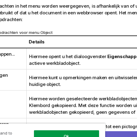
achten in het menu worden weergegeven, is afhankelijk van of
bruikt of dat u het document in een webbrowser opent. Het me
pdrachten:
pdrachten voor menu Object
Details
ppen...
Hiermee opent u het dialoogvenster
Eigenschapp
actieve werkbladobject.
gen
Hiermee kunt u opmerkingen maken en uitwisselen
huidige object.
Hiermee worden geselecteerde werkbladobjecten
Klembord gekopieerd. Met deze functie worden ui
werkbladobjecten gekopieerd, geen gegevens of 
eren
Hiermee wordt het object verkleind tot een pictog
het pictogram
op de titelbalk van het object (in
 and to
Ok