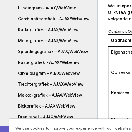
Welke opdr
Lijndiagram - AJAX/WebView
QlikView ge
volgende o
Combinatiegrafiek - AJAX/WebView
Radargrafiek - AJAX/WebView
Container: O
Opdracht
Metergrafiek - AJAX/WebView
Spreidingsgrafiek - AJAX/WebView
Eigenscha
Rastergrafiek - AJAX/WebView
Opmerkin
Cirkeldiagram - AJAX/Webview
Trechtergrafiek - AJAX/WebView
Kopiëren
Mekko-grafiek - AJAX/WebView
Blokgrafiek - AJAX/WebView
Draaitabel - AJAX/WebView
Minimalis
Strakke tabel - AJAX/WebView
We use cookies to improve your experience with our websites