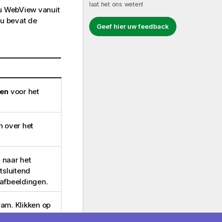
laat het ons weten!
 u WebView vanuit
nu bevat de
Geef hier uw feedback
en
voor het
 over het
 naar het
tsluitend
afbeeldingen.
ram. Klikken op
dien