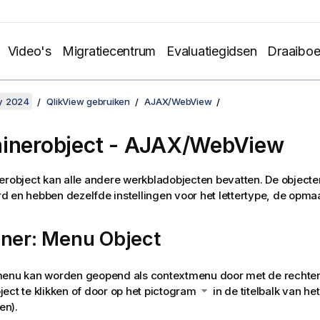
Video's
Migratiecentrum
Evaluatiegidsen
Draaibo
y 2024
QlikView gebruiken
AJAX/WebView
inerobject - AJAX/WebView
erobject kan alle andere werkbladobjecten bevatten. De object
 en hebben dezelfde instellingen voor het lettertype, de opmaak
iner: Menu Object
menu kan worden geopend als contextmenu door met de rechte
ect te klikken of door op het pictogram
in de titelbalk van het
en).