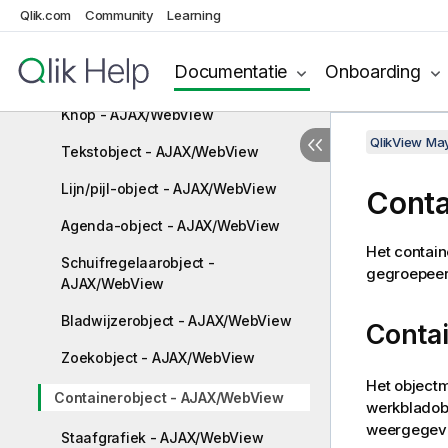
Qlik.com
Community
Learning
Invoerobject - AJAX/WebView
Huidige selecties object -
Documentatie
Onboarding
AJAX/WebView
Knop - AJAX/WebView
QlikView Ma
Tekstobject - AJAX/WebView
Lijn/pijl-object - AJAX/WebView
Conta
Agenda-object - AJAX/WebView
Het contain
Schuifregelaarobject -
gegroepeerd
AJAX/WebView
Bladwijzerobject - AJAX/WebView
Conta
Zoekobject - AJAX/WebView
Het object
Containerobject - AJAX/WebView
werkbladobj
weergegev
Staafgrafiek - AJAX/WebView