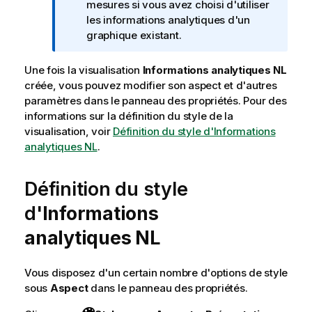
t
mesures si vous avez choisi d'utiliser
e
les informations analytiques d'un
I
graphique existant.
n
f
Une fois la visualisation
Informations analytiques NL
o
créée, vous pouvez modifier son aspect et d'autres
r
paramètres dans le panneau des propriétés.
Pour des
m
informations sur la définition du style de la
a
visualisation, voir
Définition du style d'Informations
t
analytiques NL
.
i
o
Définition du style
n
s
d'
Informations
analytiques NL
Vous disposez d'un certain nombre d'options de style
sous
Aspect
dans le panneau des propriétés.