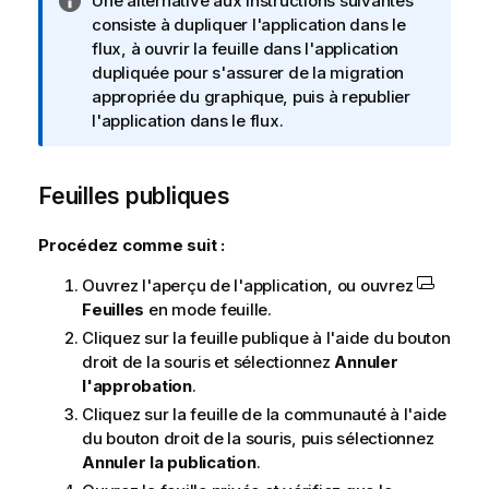
N
Une alternative aux instructions suivantes
o
consiste à dupliquer l'application dans le
t
flux, à ouvrir la feuille dans l'application
e
dupliquée pour s'assurer de la migration
I
appropriée du graphique, puis à republier
n
l'application dans le flux.
f
o
Feuilles publiques
r
m
a
Procédez comme suit :
t
Ouvrez l'aperçu de l'application, ou ouvrez
i
Feuilles
en mode feuille.
o
n
Cliquez sur la feuille publique à l'aide du bouton
s
droit de la souris et sélectionnez
Annuler
l'approbation
.
Cliquez sur la feuille de la communauté à l'aide
du bouton droit de la souris, puis sélectionnez
Annuler la publication
.