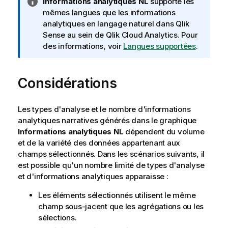
N
Informations analytiques NL
supporte les
o
mêmes langues que les informations
t
analytiques en langage naturel dans
Qlik
e
Sense
au sein de
Qlik Cloud Analytics
. Pour
I
des informations, voir
Langues supportées
.
n
f
Considérations
o
r
m
Les types d'analyse et le nombre d'informations
a
analytiques narratives générés dans le graphique
t
Informations analytiques NL
dépendent du volume
i
et de la variété des données appartenant aux
o
champs sélectionnés. Dans les scénarios suivants, il
n
est possible qu'un nombre limité de types d'analyse
s
et d'informations analytiques apparaisse :
Les éléments sélectionnés utilisent le même
champ sous-jacent que les agrégations ou les
sélections.