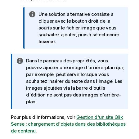
N
Une solution alternative consiste à
o
cliquer avec le bouton droit de la
t
souris sur le fichier image que vous
e
souhaitez ajouter, puis à sélectionner
I
Insérer
.
n
f
N
Dans le panneau des propriétés, vous
o
o
pouvez ajouter une image d'arrière-plan qui,
r
t
par exemple, peut servir lorsque vous
m
e
souhaitez insérer du texte dans l'image. Les
a
I
images ajoutées via la barre d'outils
t
n
d'édition ne sont pas des images d'arrière-
i
f
plan.
o
o
n
r
s
Pour plus d'informations, voir
Gestion d'un site Qlik
m
Sense : chargement d'objets dans des bibliothèques
a
de contenu
.
t