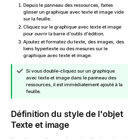
Depuis le panneau des ressources, faites
glisser un graphique avec texte et image vide
sur la feuille.
Cliquez sur le graphique avec texte et image
pour ouvrir la barre d'outils d'édition.
Ajoutez et formatez du texte, des images, des
liens hypertexte ou des mesures sur le
graphique avec texte et image.
N
Si vous double-cliquez sur un graphique
o
avec texte et image dans le panneau des
t
ressources, il est immédiatement ajouté à la
e
feuille.
C
o
Définition du style de l'objet
n
s
Texte et image
e
i