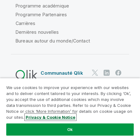
Programme académique
Programme Partenaires
Carrières
Dernières nouvelles
Bureaux autour du monde/Contact
Communauté Qlik
We use cookies to improve your experience with our websites
Contrats juridiques
and to deliver content tailored to your interests. By clicking ‘Ok’,
Conditions d'utilisation des produits
you accept the use of additional cookies which may involve
data transmission to third parties. Refer to our Privacy & Cookie
Legal Policies
Conditions légales
Notice or click ‘More Information’ for details on cookie usage on
Conditions d'utilisation
Marques
our sites.
Privacy & Cookie Notice
Do Not Share My Info
Ok
Copyright © 1993-2026 QlikTech International AB. Tous
droits réservés.