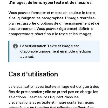
d'images, de liens hypertexte et de mesures.
Vous pouvez formater et mettre en couleur le texte,
ainsi qu'aligner les paragraphes. L'image d'arrière-
plan est assortie d'options de dimensionnement et de
positionnement. Vous pouvez également définir le
comportement réactif pour le texte et les images.
N
La visualisation Texte et image est
o
disponible uniquement en mode d'édition
t
avancé.
e
I
Cas d'utilisation
n
f
o
La visualisation avec texte et image est conçue à des
r
fins de présentation ; elle ne prend pas en charge les
m
sélections. Les mesures figurant dans les
a
visualisations avec texte et image sont néanmoins
t
mises à jour en fonction des sélections effectuées.