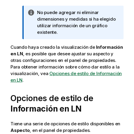
N
No puede agregar ni eliminar
o
dimensiones y medidas si ha elegido
t
utilizar información de un gráfico
a
existente.
i
n
Cuando haya creado la visualización de
Información
f
en LN
, es posible que desee ajustar su aspecto y
o
otras configuraciones en el panel de propiedades.
r
Para obtener información sobre cómo dar estilo a la
m
visualización, vea
Opciones de estilo de Información
a
en LN
.
t
i
Opciones de estilo de
v
a
Información en LN
Tiene una serie de opciones de estilo disponibles en
Aspecto
, en el panel de propiedades.