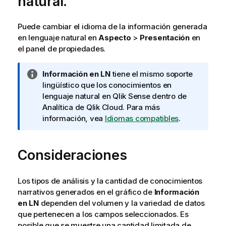
natural.
Puede cambiar el idioma de la información generada
en lenguaje natural en
Aspecto
>
Presentación
en
el panel de propiedades.
N
Información en LN
tiene el mismo soporte
o
lingüístico que los conocimientos en
t
lenguaje natural en
Qlik Sense
dentro de
a
Analítica de Qlik Cloud
. Para más
i
información, vea
Idiomas compatibles
.
n
f
Consideraciones
o
r
m
Los tipos de análisis y la cantidad de conocimientos
a
narrativos generados en el gráfico de
Información
t
en LN
dependen del volumen y la variedad de datos
i
que pertenecen a los campos seleccionados. Es
v
posible que se muestre una cantidad limitada de