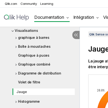
Ressources de données dans les
Qlik.com
Community
Learning
visualisations
Bonnes pratiques pour sélectionner
Documentation
Intégration
Vi
les types de visualisation
Visualisations
Qlik Sense 
graphique à barres
Boîte à moustaches
Jaug
Graphique à puces
La jauge a
Graphique combiné
être inter
Diagramme de distribution
Volet de filtre
Jauge
Histogramme