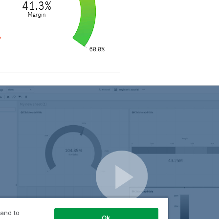
 and to
Ok