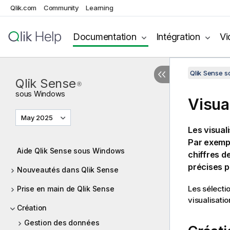
Qlik.com
Community
Learning
Documentation
Intégration
Vi
Qlik Sense 
Qlik Sense
®
sous
Windows
Visua
May 2025
Les visual
Par exempl
Aide Qlik Sense sous Windows
chiffres d
précises 
Nouveautés dans Qlik Sense
Les sélecti
Prise en main de Qlik Sense
visualisatio
Création
Gestion des données