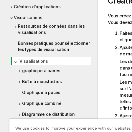
Créati
Création d'applications
Vous créez 
Visualisations
Vous devez
Ressources de données dans les
visualisations
Faites
clique
Bonnes pratiques pour sélectionner
Ajout
les types de visualisation
de me
Les d
Visualisations
dans 
graphique à barres
fourn
Boîte à moustaches
Les m
sur l
Graphique à puces
mesur
telle
Graphique combiné
d'inf
Diagramme de distribution
Ajuste
d'étiq
Volet de filtre
We use cookies to improve your experience with our websites
Pour 