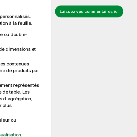
Laissez vos commentaires ici
 personnalisés.
on à la feuille.
le ou double-
 de dimensions et
ées contenues
re de produits par
lement représentés
 de table. Les
s d'agrégation,
r plus
uleur ou
ualisation
.