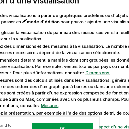
on d'une visualisation
des visualisations à partir de graphiques prédéfinis ou d'objets
 passer en
mode d'édition
pour pouvoir ajouter une visualisati
 glisser la visualisation du panneau des ressources vers la feuil
z sur la visualisation.
ez des dimensions et des mesures à la visualisation. Le nombre
sures nécessaires dépend de la visualisation sélectionnée.
imensions déterminent la manière dont sont groupées les donn
une visualisation. Par exemple : ventes totales par pays ou nomb
isseur. Pour plus d'informations, consultez
Dimensions
.
esures sont des calculs utilisés dans les visualisations, généra
'axe des ordonnées d'un graphique à barres ou dans une colonne
es sont créées à partir d'une expression composée de fonction
s que
Sum
ou
Max
, combinées avec un ou plusieurs champs. Pou
ormations, consultez
Mesures
.
z la présentation, par exemple à l'aide des options de tri, de co
uette.
 and to
plus d'informations, consultez
Modification de l'aspect d'une vis
Ok