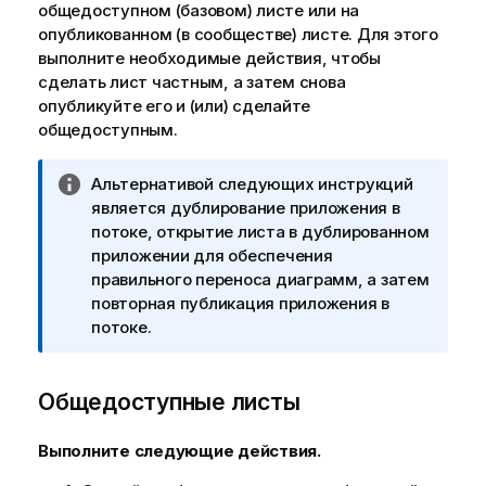
общедоступном (базовом) листе или на
опубликованном (в сообществе) листе. Для этого
выполните необходимые действия, чтобы
сделать лист частным, а затем снова
опубликуйте его и (или) сделайте
общедоступным.
П
Альтернативой следующих инструкций
р
является дублирование приложения в
и
потоке, открытие листа в дублированном
м
приложении для обеспечения
е
правильного переноса диаграмм, а затем
ч
повторная публикация приложения в
а
потоке.
н
и
Общедоступные листы
е
к
и
Выполните следующие действия.
н