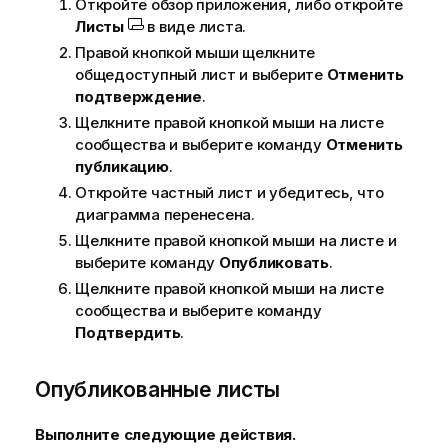
Откройте обзор приложения, либо откройте
ф
Листы
в виде листа.
о
р
Правой кнопкой мыши щелкните
м
общедоступный лист и выберите
Отменить
а
подтверждение
.
ц
Щелкните правой кнопкой мыши на листе
и
сообщества и выберите команду
Отменить
и
публикацию
.
Откройте частный лист и убедитесь, что
диаграмма перенесена.
Щелкните правой кнопкой мыши на листе и
выберите команду
Опубликовать
.
Щелкните правой кнопкой мыши на листе
сообщества и выберите команду
Подтвердить
.
Опубликованные листы
Выполните следующие действия.