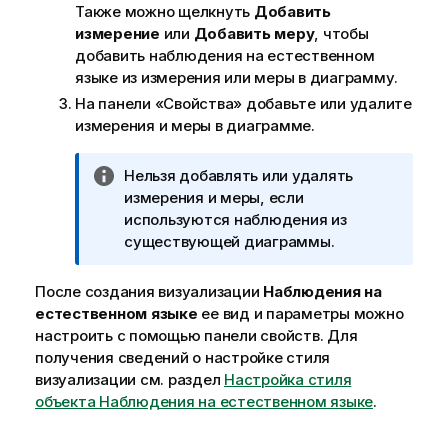
Также можно щелкнуть
Добавить
измерение
или
Добавить меру
, чтобы
добавить наблюдения на естественном
языке из измерения или меры в диаграмму.
На панели «Свойства» добавьте или удалите
измерения и меры в диаграмме.
П
Нельзя добавлять или удалять
р
измерения и меры, если
и
используются наблюдения из
м
существующей диаграммы.
е
ч
После создания визуализации
Наблюдения на
а
естественном языке
ее вид и параметры можно
н
настроить с помощью панели свойств.
Для
и
получения сведений о настройке стиля
е
визуализации см. раздел
Настройка стиля
к
объекта Наблюдения на естественном языке
.
и
н