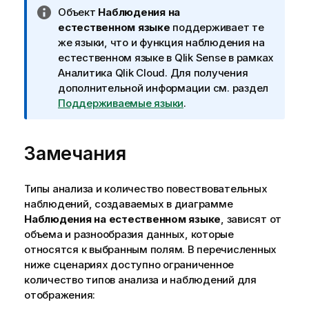
П
Объект
Наблюдения на
р
естественном языке
поддерживает те
и
же языки, что и функция наблюдения на
м
естественном языке в
Qlik Sense
в рамках
е
Аналитика Qlik Cloud
. Для получения
ч
дополнительной информации см. раздел
а
Поддерживаемые языки
.
н
и
Замечания
е
к
и
Типы анализа и количество повествовательных
н
наблюдений, создаваемых в диаграмме
ф
Наблюдения на естественном языке
, зависят от
о
объема и разнообразия данных, которые
р
относятся к выбранным полям. В перечисленных
м
ниже сценариях доступно ограниченное
а
количество типов анализа и наблюдений для
ц
отображения:
и