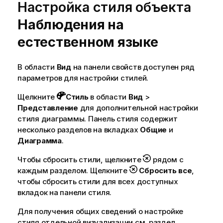
Настройка стиля объекта
ф
о
Наблюдения на
р
естественном языке
м
а
ц
В области
Вид
на панели свойств доступен ряд
и
параметров для настройки стилей.
и
Щелкните
Стиль
в области
Вид
>
Представление
для дополнительной настройки
стиля диаграммы. Панель стиля содержит
несколько разделов на вкладках
Общие
и
Диаграмма
.
Чтобы сбросить стили, щелкните
рядом с
каждым разделом. Щелкните
Сбросить все
,
чтобы сбросить стили для всех доступных
вкладок на панели стиля.
Для получения общих сведений о настройке
стиля отдельной визуализации см. раздел