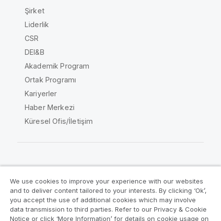
Şirket
Liderlik
CSR
DEI&B
Akademik Program
Ortak Programı
Kariyerler
Haber Merkezi
Küresel Ofis/İletişim
Qlik Topluluğu
We use cookies to improve your experience with our websites
and to deliver content tailored to your interests. By clicking ‘Ok’,
Yasal sözleşmeler
Ürün Koşulları
you accept the use of additional cookies which may involve
data transmission to third parties. Refer to our Privacy & Cookie
Legal Policies
Legal Policies
Notice or click ‘More Information’ for details on cookie usage on