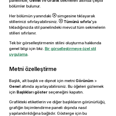
panelinde,
Genel
ve
Grafik
sekmeleri altında çeşitli
bölümler bulunur.
Her bölümün yanındaki
simgesine tıklayarak
stillerinizi sıfırlayabilirsiniz.
Tümünü sıfırla
'ya
tıkladığınızda stil panelindeki mevcut tüm sekmelerin
stilleri sıfırlanır.
Tek bir görselleştirmenin stilini oluşturma hakkında
genel bilgi için bkz.
Bir görselleştirmeye özel stil
uygulama
.
Metni özelleştirme
Başlık, alt başlık ve dipnot için metni
Görünüm
>
Genel
altında ayarlayabilirsiniz. Bu öğeleri gizlemek
için
Başlıkları göster
seçeneğini kapatın.
Grafikteki etiketlerin ve diğer başlıkların görünürlüğü,
grafiğin biçimlendirme paneli dışında nasıl
yapılandırıldığına bağlıdır. Gösterge için bu