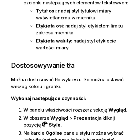
czcionki następujących elementów tekstowych:
Tytuł osi
: nadaj styl tytułowi miary
wyświetlanemu w mierniku.
Etykieta osi
: nadaj styl etykietom limitu
zakresu miernika.
Etykieta waluty
: nadaj styl etykiecie
wartości miary.
Dostosowywanie tła
Można dostosować tło wykresu. Tło można ustawić
według koloru i grafiki.
Wykonaj następujące czynności:
W panelu właściwości rozszerz sekcję
Wygląd
.
W obszarze
Wygląd
>
Prezentacja
kliknij
pozycję
Style
.
Na karcie
Ogólne
panelu stylu można wybrać
kolor tła (pojedynczy kolor lub wyrażenie).