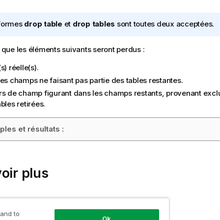
formes
drop table
et
drop tables
sont toutes deux acceptées.
te que les éléments suivants seront perdus :
s) réelle(s).
les champs ne faisant pas partie des tables restantes.
rs de champ figurant dans les champs restants, provenant excl
bles retirées.
les et résultats :
oir plus
table
 and to
d
Ok