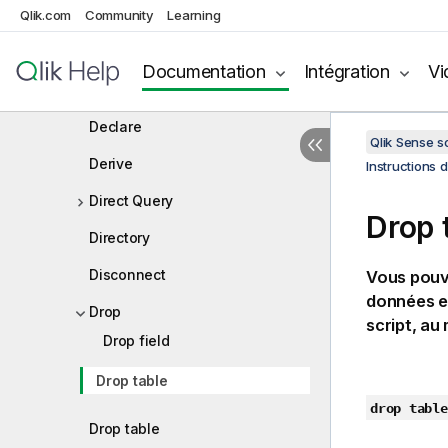
Qlik.com
Community
Comment field
Learning
Comment table
Documentation
Intégration
Vi
Connect
Declare
Qlik Sense 
Derive
Instructions 
Direct Query
Drop 
Directory
Disconnect
Vous pouve
données et
Drop
script, au
Drop field
Drop table
drop table
Drop table