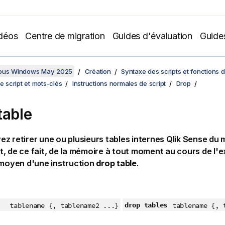
déos
Centre de migration
Guides d'évaluation
Guide
sous Windows May 2025
Création
Syntaxe des scripts et fonctions 
de script et mots-clés
Instructions normales de script
Drop
table
z retirer une ou plusieurs tables internes
Qlik Sense
du 
, de ce fait, de la mémoire à tout moment au cours de l'
 moyen d'une instruction
drop table
.
drop tables
tablename {, tablename2 ...}
tablename {, 