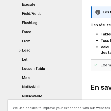
Execute
N
Les 
Field/Fields
o
t
FlushLog
Il en résul
e
Force
I
Table(
n
Tous 
From
f
Valeu
o
Load
des ta
r
Let
m
Exemp
a
Loosen Table
t
i
Map
o
En sav
NullAsNull
n
s
NullAsValue
Rename 
Qualify
We use cookies to improve your experience with our websites
Drop fiel