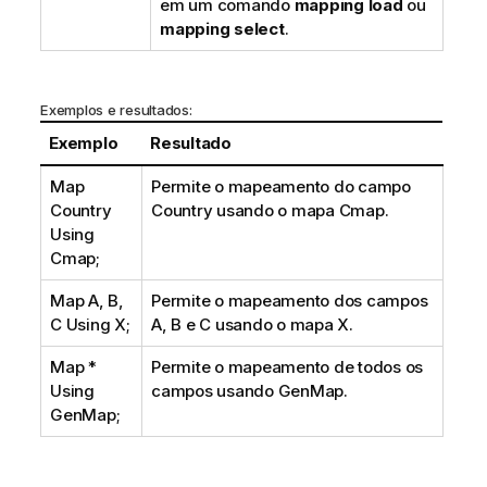
em um comando
mapping load
ou
mapping select
.
Exemplos e resultados:
Exemplo
Resultado
Map
Permite o mapeamento do campo
Country
Country
usando o mapa
Cmap
.
Using
Cmap;
Map A, B,
Permite o mapeamento dos campos
C Using X;
A
,
B
e
C
usando o mapa
X
.
Map *
Permite o mapeamento de todos os
Using
campos usando
GenMap
.
GenMap;