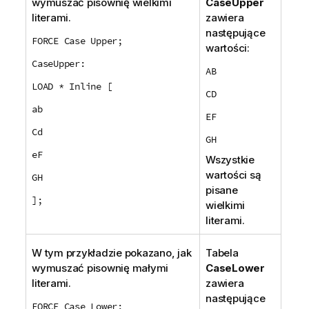
wymuszać pisownię wielkimi
CaseUpper
literami.
zawiera
następujące
FORCE Case Upper;
wartości:
CaseUpper:
AB
LOAD * Inline [
CD
ab
EF
Cd
GH
eF
Wszystkie
wartości są
GH
pisane
];
wielkimi
literami.
W tym przykładzie pokazano, jak
Tabela
wymuszać pisownię małymi
CaseLower
literami.
zawiera
następujące
FORCE Case Lower;