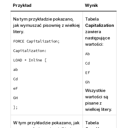
Przykład
Wynik
Na tym przykładzie pokazano,
Tabela
jak wymuszać pisownię z wielkiej
Capitalization
litery.
zawiera
następujące
FORCE Capitalization;
wartości:
Capitalization:
Ab
LOAD * Inline [
Cd
ab
Ef
Cd
Gh
eF
Wszystkie
wartości są
GH
pisane z
];
wielkiej litery.
W tym przykładzie pokazano, jak
Tabela