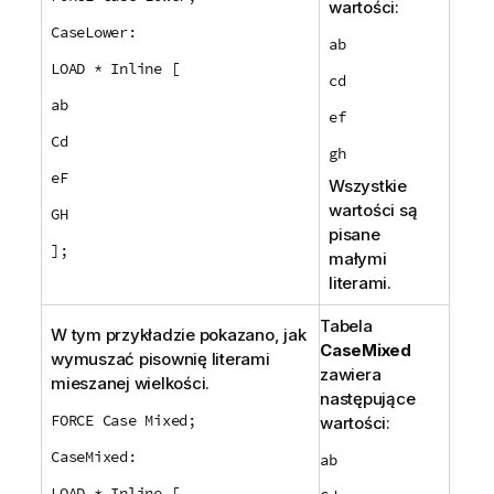
wartości:
CaseLower:
ab
LOAD * Inline [
cd
ab
ef
Cd
gh
eF
Wszystkie
wartości są
GH
pisane
];
małymi
literami.
Tabela
W tym przykładzie pokazano, jak
CaseMixed
wymuszać pisownię literami
zawiera
mieszanej wielkości.
następujące
FORCE Case Mixed;
wartości:
CaseMixed:
ab
LOAD * Inline [