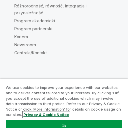
Różnorodność, równość, integracja i
przynależność
Program akademicki
Program partnerski
Kariera
Newsroom
Centrala/Kontakt
Społeczność Qlik
We use cookies to improve your experience with our websites
and to deliver content tailored to your interests. By clicking ‘Ok’,
Umowy prawne
Warunki produktu
you accept the use of additional cookies which may involve
data transmission to third parties. Refer to our Privacy & Cookie
Legal Policies
Legal Policies
Notice or click ‘More Information’ for details on cookie usage on
Warunki korzystania
Znaki towarowe
our sites.
Privacy & Cookie Notice
Do Not Share My Info
Ok