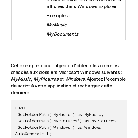
affichés dans
Windows Explorer
.
Exemples :
MyMusic
MyDocuments
Cet exemple a pour objectif d'obtenir les chemins
d'accès aux dossiers
Microsoft Windows
suivants :
MyMusic
,
MyPictures
et
Windows
. Ajoutez l'exemple
de script à votre application et rechargez cette
dernière.
LOAD 

 GetFolderPath('MyMusic') as MyMusic,

 GetFolderPath('MyPictures') as MyPictures,

 GetFolderPath('Windows') as Windows

AutoGenerate 1;