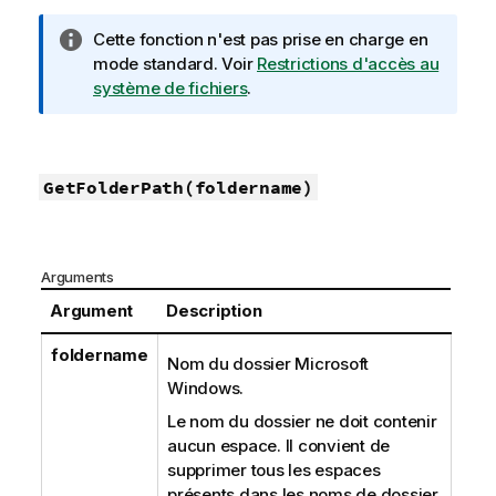
N
Cette fonction n'est pas prise en charge en
o
mode standard.
Voir
Restrictions d'accès au
t
système de fichiers
.
e
I
n
f
GetFolderPath(foldername)
o
r
m
Arguments
a
t
Argument
Description
i
foldername
o
Nom du dossier
Microsoft
n
Windows
.
s
Le nom du dossier ne doit contenir
aucun espace. Il convient de
supprimer tous les espaces
présents dans les noms de dossier