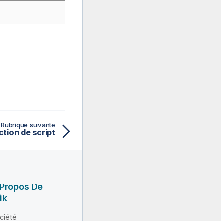
Rubrique suivante
ction de script
 Propos De
ik
ciété