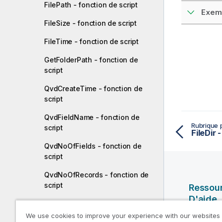
FilePath - fonction de script
Exemp
FileSize - fonction de script
FileTime - fonction de script
GetFolderPath - fonction de
script
QvdCreateTime - fonction de
script
QvdFieldName - fonction de
Rubrique 
script
FileDir 
QvdNoOfFields - fonction de
script
QvdNoOfRecords - fonction de
script
Ressou
D'aide
QvdTableName - fonction de
script
We use cookies to improve your experience with our websites
Vidéos Ql