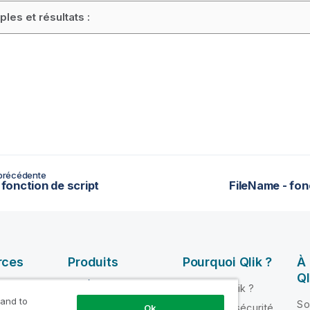
les et résultats :
précédente
- fonction de script
FileName - fon
rces
Produits
Pourquoi Qlik ?
À
Ql
INTÉGRATION ET
Pourquoi Qlik ?
QUALITÉ DE
 and to
ik Help
So
Fiabilité et sécurité
Ok
DONNÉES