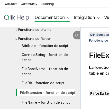
Qlik.com
Community
Learning
Fonctions de date et heure
Fonctions exponentielles et
Documentation
Intégration
Vi
logarithmiques
Fonctions de champ
Qlik Sense 
Fonctions de fichier
Fonctions de 
Attribute - fonction de script
FileE
ConnectString - fonction de
script
La foncti
FileBaseName - fonction de
table en c
script
FileDir - fonction de script
FileExtension - fonction de script
FileExte
FileName - fonction de script