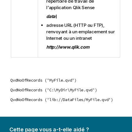
répertoire de travail de
l'application
Qlik Sense
data\
adresse URL (
HTTP
ou
FTP
),
renvoyant à un emplacement sur
Internet ou un intranet
http://www.qlik.com
QvdNoOfRecords ('MyFile.qvd')
QvdNoOfRecords ('C:\MyDir\MyFile.qvd')
QvdNoOfRecords ('lib://DataFiles/MyFile.qvd')
Cette page vous a-t-elle aidé ?