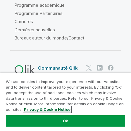
Programme académique
Programme Partenaires
Carrières
Dernières nouvelles
Bureaux autour du monde/Contact
Communauté Qlik
We use cookies to improve your experience with our websites
Contrats juridiques
and to deliver content tailored to your interests. By clicking ‘Ok’,
Conditions d'utilisation des produits
you accept the use of additional cookies which may involve
data transmission to third parties. Refer to our Privacy & Cookie
Legal Policies
Conditions légales
Notice or click ‘More Information’ for details on cookie usage on
Conditions d'utilisation
Marques
our sites.
Privacy & Cookie Notice
Do Not Share My Info
Ok
Copyright © 1993-2026 QlikTech International AB. Tous
droits réservés.