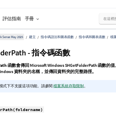
評估指南
手冊
k Sense May 2025
建立
指令碼語法和圖表函數
指令碼和圖表函數
檔
olderPath - 指令碼函數
Path
函數會傳回
Microsoft Windows
SHGetFolderPath
函數的值
Windows
資料夾的名稱，並傳回資料夾的完整路徑。
模式下不支援這項功能。
請參閱
檔案系統存取限制
。
rPath(foldername)