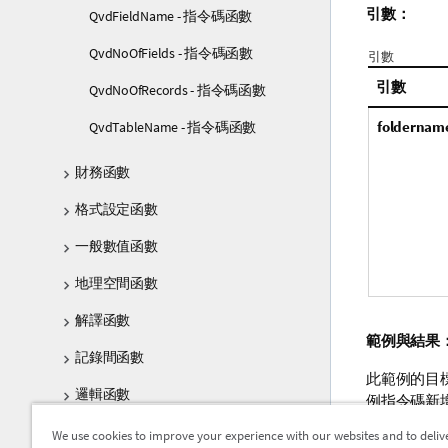
引數：
QvdFieldName - 指令碼函數
QvdNoOfFields - 指令碼函數
引數
引數
QvdNoOfRecords - 指令碼函數
foldernam
QvdTableName - 指令碼函數
財務函數
格式設定函數
一般數值函數
地理空間函數
解譯函數
範例與結果
記錄間函數
此範例的目
邏輯函數
例指令碼新
對應函數
We use cookies to improve your experience with our websites and to deliv