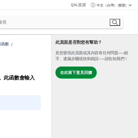
Qlik 資源
中文（台灣） (變更)
此頁面是否對您有幫助？
案函數
若您發現此頁面或其內容有任何問題——錯
字、遺漏步驟或技術錯誤——請告知我們！
在此留下意見回饋
。此函數會輸入