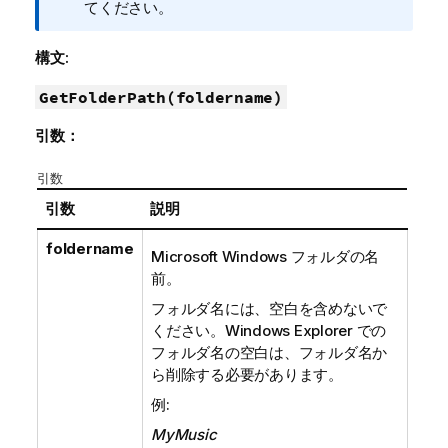
メ
てください
。
モ
構文:
GetFolderPath(foldername)
引数：
引数
引数
説明
foldername
Microsoft Windows
フォルダの名
前。
フォルダ名には、空白を含めないで
ください。
Windows Explorer
での
フォルダ名の空白は、フォルダ名か
ら削除する必要があります。
例:
MyMusic