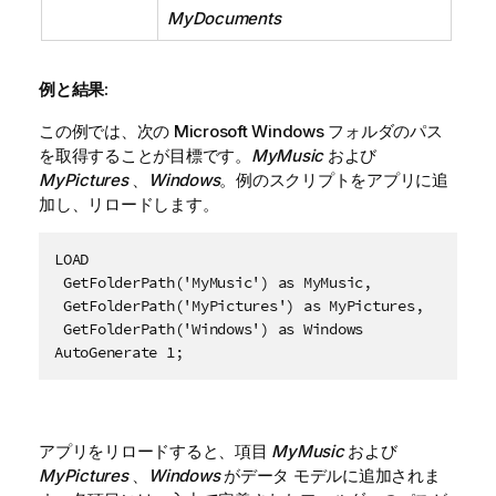
MyDocuments
例と結果:
この例では、次の
Microsoft Windows
フォルダのパス
を取得することが目標です。
MyMusic
および
MyPictures
、
Windows
。例のスクリプトをアプリに追
加し、リロードします。
LOAD 

 GetFolderPath('MyMusic') as MyMusic,

 GetFolderPath('MyPictures') as MyPictures,

 GetFolderPath('Windows') as Windows

AutoGenerate 1;
アプリをリロードすると、項目
MyMusic
および
MyPictures
、
Windows
がデータ モデルに追加されま