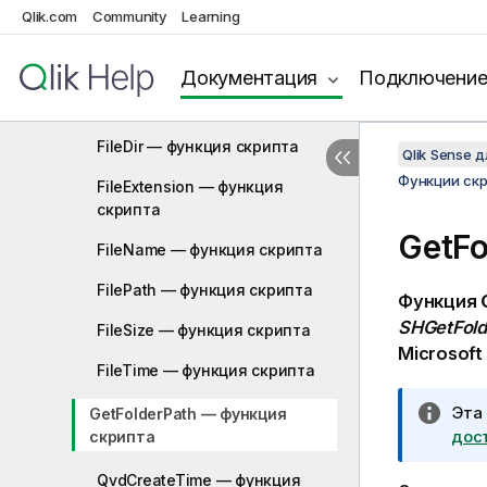
Qlik.com
Community
Learning
ConnectString — функция
скрипта
Документация
Подключени
FileBaseName — функция
скрипта
FileDir — функция скрипта
Qlik Sense 
Функции ск
FileExtension — функция
скрипта
GetFo
FileName — функция скрипта
FilePath — функция скрипта
Функция
SHGetFold
FileSize — функция скрипта
Microsof
FileTime — функция скрипта
П
Эта
GetFolderPath — функция
р
дос
скрипта
и
QvdCreateTime — функция
м