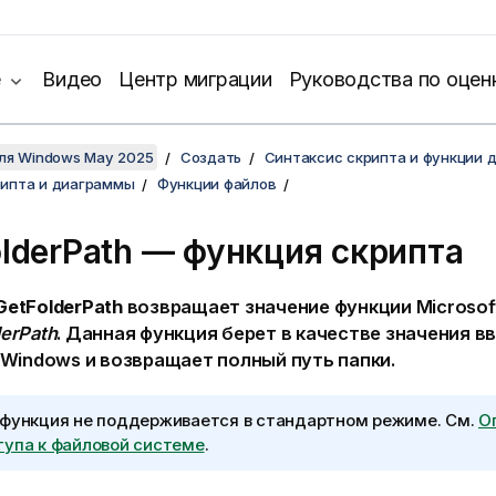
е
Видео
Центр миграции
Руководства по оцен
для Windows May 2025
Создать
Синтаксис скрипта и функции 
рипта и диаграммы
Функции файлов
lderPath — функция скрипта
GetFolderPath
возвращает значение функции
Microso
erPath
. Данная функция берет в качестве значения в
t Windows
и возвращает полный путь папки.
 функция не поддерживается в стандартном режиме.
См.
О
тупа к файловой системе
.