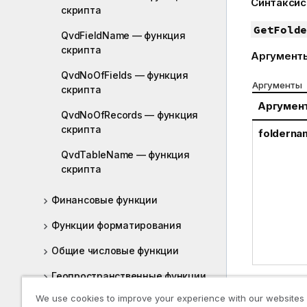
Синтаксис
скрипта
е
ч
GetFolde
QvdFieldName — функция
а
скрипта
Аргумент
н
и
QvdNoOfFields — функция
Аргументы
е
скрипта
к
Аргумен
QvdNoOfRecords — функция
и
скрипта
folderna
н
ф
QvdTableName — функция
о
скрипта
р
м
Финансовые функции
а
ц
Функции форматирования
и
Общие числовые функции
и
Геопространственные функции
Примеры и
We use cookies to improve your experience with our websites
Функции интерпретации