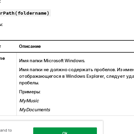
:
rPath(foldername)
ы:
т
Описание
me
Имя папки
Microsoft Windows
.
Имя папки не должно содержать пробелов. Из имен
отображающегося в
Windows Explorer
, следует уд
пробелы.
Примеры:
MyMusic
MyDocuments
 результаты:
 and to
Ok