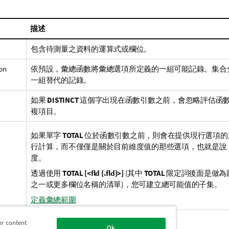
描述
包含待測量之資料的運算式或欄位。
on
依預設，彙總函數將彙總選項所定義的一組可能記錄。集合
一組替代的記錄。
如果
DISTINCT
這個字出現在函數引數之前，會忽略評估函
複項目。
如果單字
TOTAL
位於函數引數之前，則會在提供現行選項的
行計算，而不僅僅是關於目前維度值的那些選項，也就是說
度。
透過使用
TOTAL [<fld {.fld}>]
(其中
TOTAL
限定詞後面是做為
之一或更多欄位名稱的清單)，您可建立總可能值的子集。
定義彙總範圍
er content
Ok