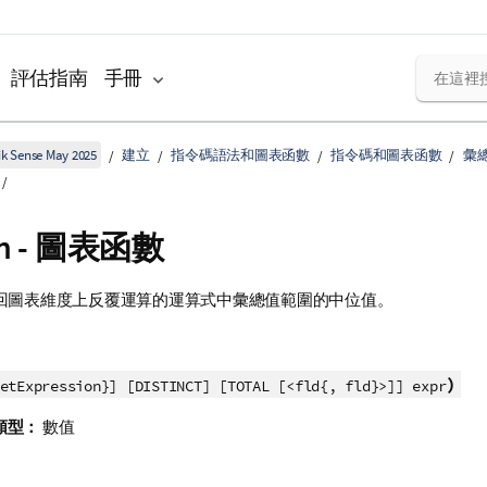
評估指南
手冊
k Sense May 2025
建立
指令碼語法和圖表函數
指令碼和圖表函數
彙
n
- 圖表函數
回圖表維度上反覆運算的運算式中彙總值範圍的中位值。
)
etExpression}] [DISTINCT] [TOTAL [<fld{, fld}>]] expr
類型：
數值