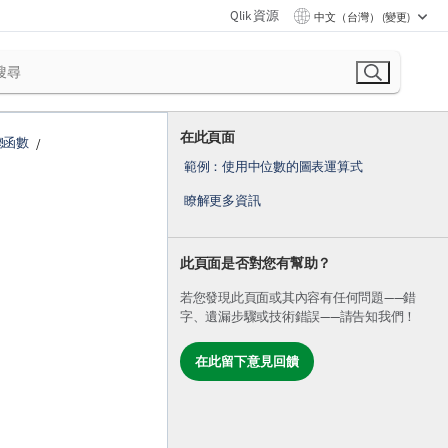
Qlik 資源
中文（台灣） (變更)
在此頁面
總函數
範例：使用中位數的圖表運算式
瞭解更多資訊
此頁面是否對您有幫助？
若您發現此頁面或其內容有任何問題——錯
字、遺漏步驟或技術錯誤——請告知我們！
在此留下意見回饋