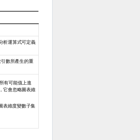
分析運算式可定義
數引數所產生的重
所有可能值上進
，它會忽略圖表維
圖表維度變數子集