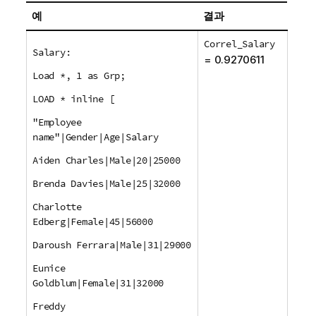
예
결과
Correl_Salary
Salary:
= 0.9270611
Load *, 1 as Grp;
LOAD * inline [
"Employee
name"|Gender|Age|Salary
Aiden Charles|Male|20|25000
Brenda Davies|Male|25|32000
Charlotte
Edberg|Female|45|56000
Daroush Ferrara|Male|31|29000
Eunice
Goldblum|Female|31|32000
Freddy