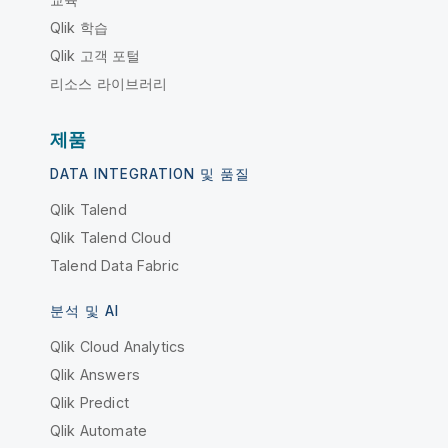
Qlik 학습
Qlik 고객 포털
리소스 라이브러리
제품
DATA INTEGRATION 및 품질
Qlik Talend
Qlik Talend Cloud
Talend Data Fabric
분석 및 AI
Qlik Cloud Analytics
Qlik Answers
Qlik Predict
Qlik Automate