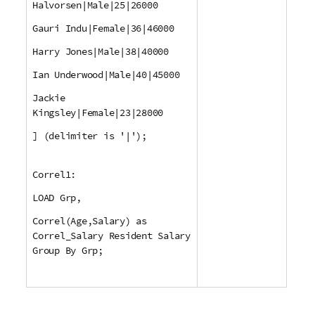
Halvorsen|Male|25|26000
Gauri Indu|Female|36|46000
Harry Jones|Male|38|40000
Ian Underwood|Male|40|45000
Jackie
Kingsley|Female|23|28000
] (delimiter is '|');
Correl1:
LOAD Grp,
Correl(Age,Salary) as
Correl_Salary Resident Salary
Group By Grp;