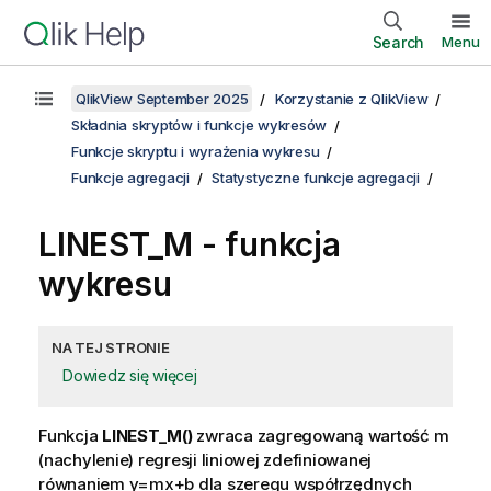
Search
Menu
QlikView September 2025
Korzystanie z QlikView
Składnia skryptów i funkcje wykresów
Funkcje skryptu i wyrażenia wykresu
Funkcje agregacji
Statystyczne funkcje agregacji
LINEST_M
- funkcja
wykresu
NA TEJ STRONIE
Dowiedz się więcej
Funkcja
LINEST_M()
zwraca zagregowaną wartość
m
(nachylenie) regresji liniowej zdefiniowanej
równaniem
y=mx+b
dla szeregu współrzędnych