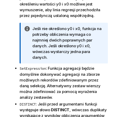
określeniu wartości
y0
i
x0
możliwe jest
wymuszenie, aby linia regresji przechodziła
przez pojedynczą ustaloną współrzędną.
I
Jeśli nie określono
y0
i
x0
, funkcja na
n
potrzeby obliczenia wymaga co
f
najmniej dwóch poprawnych par
o
danych. Jeśli określono
y0
i
x0
,
r
wówczas wystarczy jedna para
m
danych.
a
: Funkcja agregacji będzie
SetExpression
c
domyślnie dokonywać agregacji na zbiorze
j
możliwych rekordów zdefiniowanym przez
a
daną selekcję. Alternatywny zestaw wierszy
można zdefiniować za pomocą wyrażenia
analizy zestawów.
: Jeśli przed argumentami funkcji
DISTINCT
występuje słowo
DISTINCT
, wówczas duplikaty
wynikające z wyników obliczenia argumentów