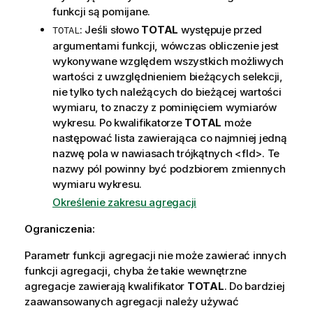
funkcji są pomijane.
: Jeśli słowo
TOTAL
występuje przed
TOTAL
argumentami funkcji, wówczas obliczenie jest
wykonywane względem wszystkich możliwych
wartości z uwzględnieniem bieżących selekcji,
nie tylko tych należących do bieżącej wartości
wymiaru, to znaczy z pominięciem wymiarów
wykresu. Po kwalifikatorze
TOTAL
może
następować lista zawierająca co najmniej jedną
nazwę pola w nawiasach trójkątnych
<fld>
. Te
nazwy pól powinny być podzbiorem zmiennych
wymiaru wykresu.
Określenie zakresu agregacji
Ograniczenia:
Parametr funkcji agregacji nie może zawierać innych
funkcji agregacji, chyba że takie wewnętrzne
agregacje zawierają kwalifikator
TOTAL
. Do bardziej
zaawansowanych agregacji należy używać