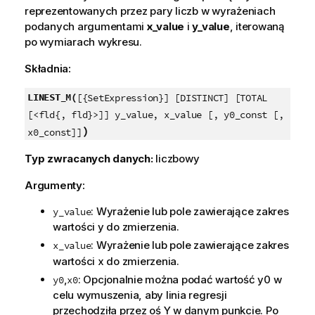
reprezentowanych przez pary liczb w wyrażeniach
podanych argumentami
x_value
i
y_value
, iterowaną
po wymiarach wykresu.
Składnia:
LINEST_M(
[{SetExpression}] [DISTINCT] [TOTAL
[<fld{, fld}>]] y_value, x_value [, y0_const [,
)
x0_const]]
Typ zwracanych danych:
liczbowy
Argumenty:
: Wyrażenie lub pole zawierające zakres
y_value
wartości
y
do zmierzenia.
: Wyrażenie lub pole zawierające zakres
x_value
wartości
x
do zmierzenia.
,
: Opcjonalnie można podać wartość
y0
w
y0
x0
celu wymuszenia, aby linia regresji
przechodziła przez oś Y w danym punkcie. Po