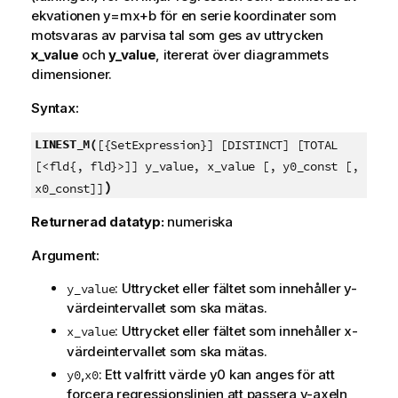
ekvationen
y=mx+b
för en serie koordinater som
motsvaras av parvisa tal som ges av uttrycken
x_value
och
y_value
, itererat över diagrammets
dimensioner.
Syntax:
LINEST_M(
[{SetExpression}] [DISTINCT] [TOTAL
[<fld{, fld}>]] y_value, x_value [, y0_const [,
)
x0_const]]
Returnerad datatyp:
numeriska
Argument:
: Uttrycket eller fältet som innehåller
y
-
y_value
värdeintervallet som ska mätas.
: Uttrycket eller fältet som innehåller
x
-
x_value
värdeintervallet som ska mätas.
,
: Ett valfritt värde
y0
kan anges för att
y0
x0
forcera regressionslinjen att passera y-axeln