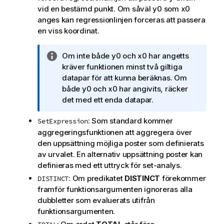
vid en bestämd punkt. Om såväl
y0
som
x0
anges kan regressionlinjen forceras att passera
en viss koordinat.
A
Om inte både
y0
och
x0
har angetts
n
kräver funktionen minst två giltiga
t
datapar för att kunna beräknas. Om
e
både
y0
och
x0
har angivits, räcker
c
det med ett enda datapar.
k
: Som standard kommer
SetExpression
n
aggregeringsfunktionen att aggregera över
i
den uppsättning möjliga poster som definierats
n
av urvalet. En alternativ uppsättning poster kan
g
definieras med ett uttryck för set-analys.
o
m
: Om predikatet
DISTINCT
förekommer
DISTINCT
i
framför funktionsargumenten ignoreras alla
n
dubbletter som evaluerats utifrån
f
funktionsargumenten.
o