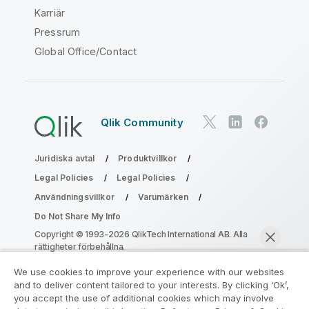
Karriär
Pressrum
Global Office/Contact
Qlik Community
Juridiska avtal
Produktvillkor
Legal Policies
Legal Policies
Användningsvillkor
Varumärken
Do Not Share My Info
Copyright © 1993-2026 QlikTech International AB. Alla
rättigheter förbehållna.
We use cookies to improve your experience with our websites
and to deliver content tailored to your interests. By clicking ‘Ok’,
Gå med i programmet Analytics
you accept the use of additional cookies which may involve