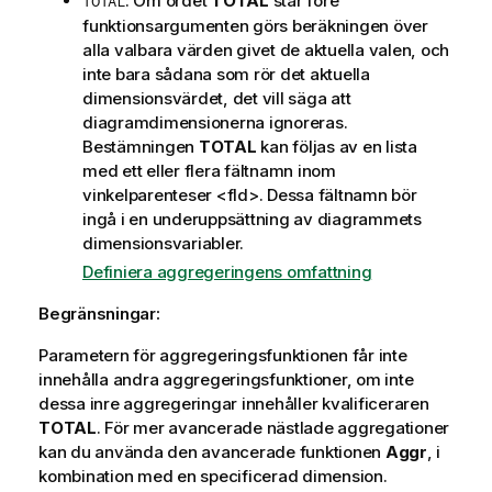
: Om ordet
TOTAL
står före
TOTAL
r
funktionsargumenten görs beräkningen över
m
alla valbara värden givet de aktuella valen, och
a
inte bara sådana som rör det aktuella
t
dimensionsvärdet, det vill säga att
i
diagramdimensionerna ignoreras.
o
Bestämningen
TOTAL
kan följas av en lista
n
med ett eller flera fältnamn inom
vinkelparenteser
<fld>
. Dessa fältnamn bör
ingå i en underuppsättning av diagrammets
dimensionsvariabler.
Definiera aggregeringens omfattning
Begränsningar:
Parametern för aggregeringsfunktionen får inte
innehålla andra aggregeringsfunktioner, om inte
dessa inre aggregeringar innehåller kvalificeraren
TOTAL
. För mer avancerade nästlade aggregationer
kan du använda den avancerade funktionen
Aggr
, i
kombination med en specificerad dimension.