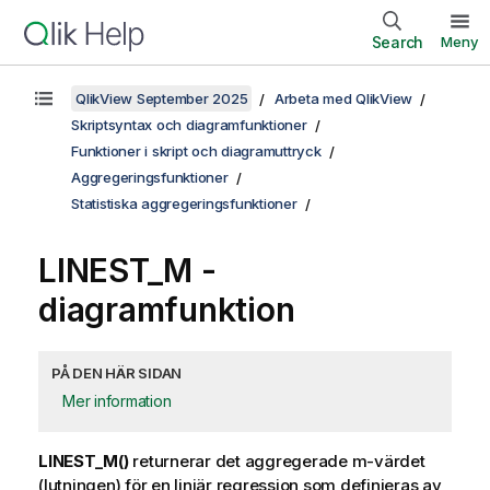
Search
Meny
QlikView September 2025
Arbeta med QlikView
Skriptsyntax och diagramfunktioner
Funktioner i skript och diagramuttryck
Aggregeringsfunktioner
Statistiska aggregeringsfunktioner
LINEST_M
-
diagramfunktion
PÅ DEN HÄR SIDAN
Mer information
LINEST_M()
returnerar det aggregerade
m
-värdet
(lutningen) för en linjär regression som definieras av