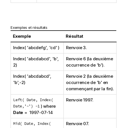
Exemples et résultats
Exemple
Résultat
Index( 'abcdefg', 'cd' )
Renvoie 3.
Index( 'abcdabcd', 'b',
Renvoie 6 (la deuxième
2)
occurrence de 'b').
Index( 'abcdabcd',
Renvoie 2 (la deuxième
'b',-2)
occurrence de 'b' en
commençant par la fin).
Left( Date, Index(
Renvoie 1997.
Date,'-') -1
) where
Date
= 1997-07-14
Mid( Date, Index(
Renvoie 07.