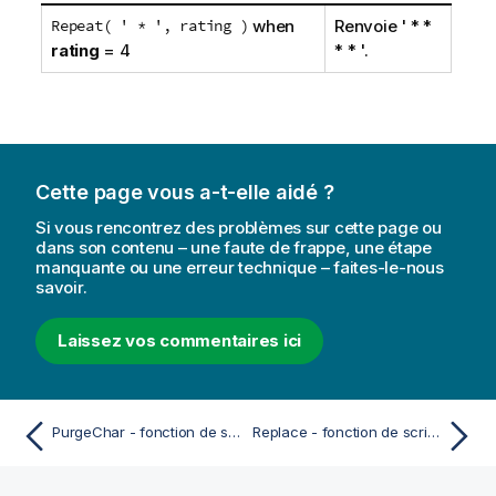
Repeat( ' * ', rating )
when
Renvoie
' * *
rating
= 4
* * '
.
Cette page vous a-t-elle aidé ?
Si vous rencontrez des problèmes sur cette page ou
dans son contenu – une faute de frappe, une étape
manquante ou une erreur technique – faites-le-nous
savoir.
Laissez vos commentaires ici
PurgeChar - fonction de script et fonction de graphique
Replace - fonction de script et fonction de graphique