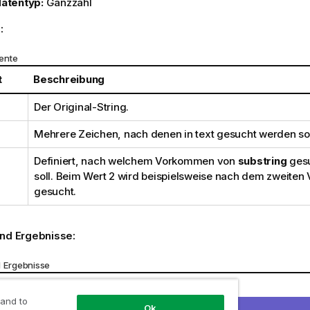
atentyp:
Ganzzahl
:
ente
t
Beschreibung
Der Original-String.
Mehrere Zeichen, nach denen in
text
gesucht werden sol
Definiert, nach welchem Vorkommen von
substring
ges
soll. Beim Wert 2 wird beispielsweise nach dem zweite
gesucht.
und Ergebnisse:
d Ergebnisse
Ergebnis
 and to
Ok