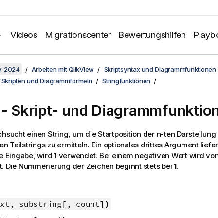
Videos
Migrationscenter
Bewertungshilfen
Playb
y 2024
Arbeiten mit QlikView
Skriptsyntax und Diagrammfunktionen
n Skripten und Diagrammformeln
Stringfunktionen
 - Skript- und Diagrammfunktio
hsucht einen String, um die Startposition der n-ten Darstellung
 Teilstrings zu ermitteln. Ein optionales drittes Argument liefe
ne Eingabe, wird 1 verwendet. Bei einem negativen Wert wird vo
. Die Nummerierung der Zeichen beginnt stets bei
1
.
xt, substring[, count]
)