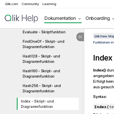
Capitalize - Skript- und
Qlik.com
Community
Learning
Diagrammfunktion
Chr - Skript- und
Dokumentation
Onboarding
Diagrammfunktion
Evaluate - Skriptfunktion
QlikView Ma
FindOneOf - Skript- und
Funktionen i
Diagrammfunktion
Index
Hash128 - Skript- und
Diagrammfunktion
Index()
durc
Hash160 - Skript- und
angegebenen
Diagrammfunktion
Erfolgt kei
Hash256 - Skript- und
aus gesucht
Diagrammfunktion
Syntax:
Index - Skript- und
Index(
te
Diagrammfunktion