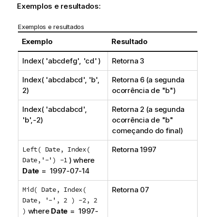
Exemplos e resultados:
Exemplos e resultados
Exemplo
Resultado
Index( 'abcdefg', 'cd' )
Retorna 3
Index( 'abcdabcd', 'b',
Retorna 6 (a segunda
2)
ocorrência de "b")
Index( 'abcdabcd',
Retorna 2 (a segunda
'b',-2)
ocorrência de "b"
começando do final)
Left( Date, Index(
Retorna 1997
Date,'-') -1
) where
Date
= 1997-07-14
Mid( Date, Index(
Retorna 07
Date, '-', 2 ) -2, 2
)
where
Date
= 1997-